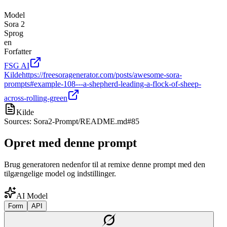
Model
Sora 2
Sprog
en
Forfatter
FSG AI
Kilde
https://freesoragenerator.com/posts/awesome-sora-
prompts#example-108---a-shepherd-leading-a-flock-of-sheep-
across-rolling-green
Kilde
Sources: Sora2-Prompt/README.md#85
Opret med denne prompt
Brug generatoren nedenfor til at remixe denne prompt med den
tilgængelige model og indstillinger.
AI Model
Form
API