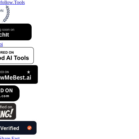
ollow.Tools
i