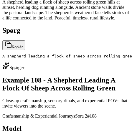
A shepherd leading a flock of sheep across rolling green hills at
sunset, herding dog running alongside. Ancient stone walls divide
the pastoral landscape. The shepherd's weathered face tells stories of
a life connected to the land. Peaceful, timeless, rural lifestyle.
Spørg
Kopiér
A shepherd leading a flock of sheep across rolling gree
Spørger
Example 108 - A Shepherd Leading A
Flock Of Sheep Across Rolling Green
Close-up craftsmanship, sensory rituals, and experiential POVs that
invite viewers into the scene.
Craftsmanship & Experiential Journeys
Sora 2
#
108
Model