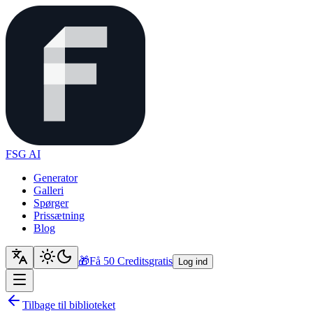
FSG AI
Generator
Galleri
Spørger
Prissætning
Blog
🎁
Få 50 Credits
gratis
Log ind
Tilbage til biblioteket