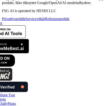
produkt. Ikke tilknyttet Google/OpenAI/AI modeludbydere.
FSG AI is operated by HESHI LLC
Privatlivspolitik
Servicevilkår
Refusionspolitik
i