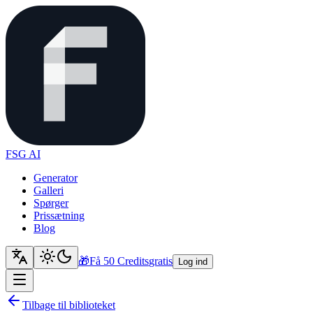
FSG AI
Generator
Galleri
Spørger
Prissætning
Blog
🎁
Få 50 Credits
gratis
Log ind
Tilbage til biblioteket