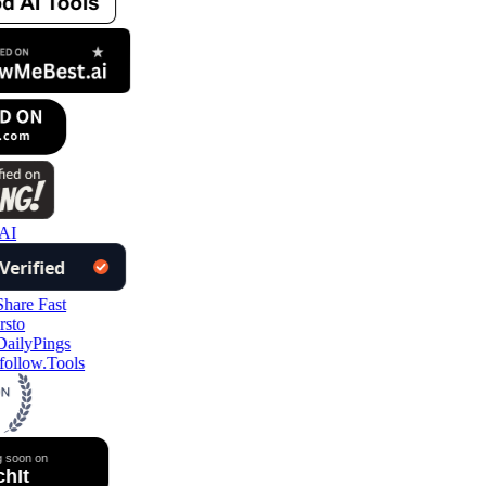
AI
ollow.Tools