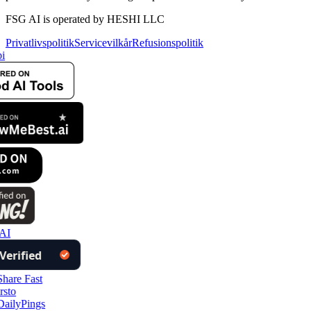
FSG AI is operated by HESHI LLC
Privatlivspolitik
Servicevilkår
Refusionspolitik
i
AI