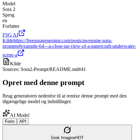
Model
Sora 2
Sprog
en
Forfatter
FSG AI
Kilde
https://freesoragenerator.com/posts/awesome-sora-
prompts#example-64---a-close-up-view-of-a-papercraft-underwater-
scene-a
Kilde
Sources: Sora2-Prompt/README.md#41
Opret med denne prompt
Brug generatoren nedenfor til at remixe denne prompt med den
tilgængelige model og indstillinger.
AI Model
Form
API
Grok Imagine
HOT