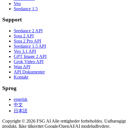
Veo
Seedance 1.5
Support
Seedance 2 API
Sora 2 API
Sora 2 Pro API
Seedance 1.5 API
Veo 3.1 API
GPT Image 2 API
Grok Video API
Wan API
API Dokumenter
Kontakt
Sprog
engelsk
中文
日本語
Copyright © 2026 FSG AI Alle rettigheder forbeholdes. Uafhængigt
produkt. Ikke tilknyttet Google/OpenAI/AI modeludbydere.