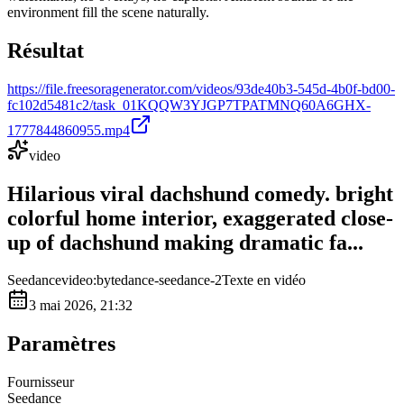
environment fill the scene naturally.
Résultat
https://file.freesoragenerator.com/videos/93de40b3-545d-4b0f-bd00-
fc102d5481c2/task_01KQQW3YJGP7TPATMNQ60A6GHX-
1777844860955.mp4
video
Hilarious viral dachshund comedy. bright
colorful home interior, exaggerated close-
up of dachshund making dramatic fa...
Seedance
video:bytedance-seedance-2
Texte en vidéo
3 mai 2026, 21:32
Paramètres
Fournisseur
Seedance