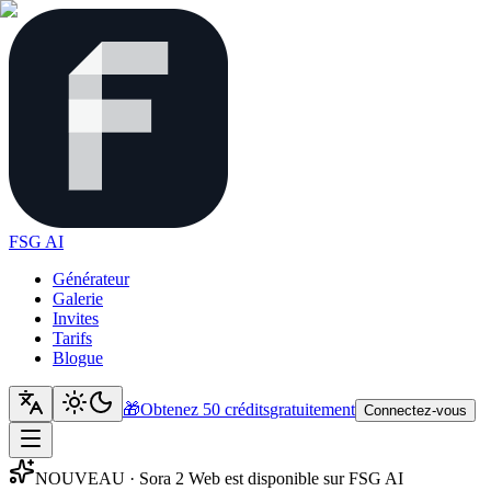
FSG AI
Générateur
Galerie
Invites
Tarifs
Blogue
🎁
Obtenez 50 crédits
gratuitement
Connectez-vous
NOUVEAU · Sora 2 Web est disponible sur FSG AI