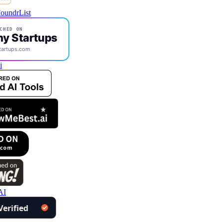
CHED ON
ny Startups
tartups.com
i
AI