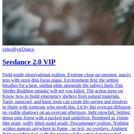
video
ByteDance
Seedance 2.0 VIP
Field-guide observational realism. Extreme close-up opening, macro
lens with razor-thin focus plane. Environment first: the setting
breathes for a beat. gimbal glide alongside the subject finds This
Shelter Building mistake will get you killed. The action turns on
Know how to build emergency shelters from natural materials.
Tarps, paracord, and basic tools can create life-saving and resolves
in Share with someone who needs this. Lit by flat overcast diffusion,
no visible shadows on an overcast afternoon, light snowfall. Setting:
dense pine forest with a packed trail underfoot. Rendered as 16mm
film grain, softly lifted pastel grade. Documentary realism. Nothing
written appears anywhere in frame - no text, no overlays. Ambient
field recording feel, with the texture of the action foregrounded.