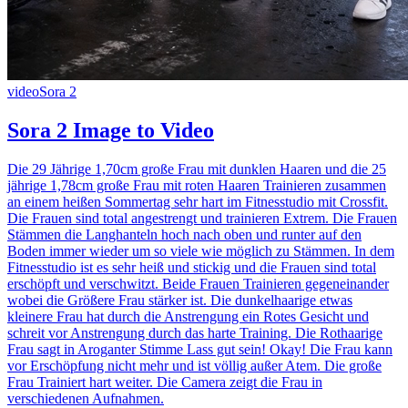
video
Sora 2
Sora 2 Image to Video
Die 29 Jährige 1,70cm große Frau mit dunklen Haaren und die 25
jährige 1,78cm große Frau mit roten Haaren Trainieren zusammen
an einem heißen Sommertag sehr hart im Fitnesstudio mit Crossfit.
Die Frauen sind total angestrengt und trainieren Extrem. Die Frauen
Stämmen die Langhanteln hoch nach oben und runter auf den
Boden immer wieder um so viele wie möglich zu Stämmen. In dem
Fitnesstudio ist es sehr heiß und stickig und die Frauen sind total
erschöpft und verschwitzt. Beide Frauen Trainieren gegeneinander
wobei die Größere Frau stärker ist. Die dunkelhaarige etwas
kleinere Frau hat durch die Anstrengung ein Rotes Gesicht und
schreit vor Anstrengung durch das harte Training. Die Rothaarige
Frau sagt in Aroganter Stimme Lass gut sein! Okay! Die Frau kann
vor Erschöpfung nicht mehr und ist völlig außer Atem. Die große
Frau Trainiert hart weiter. Die Camera zeigt die Frau in
verschiedenen Aufnahmen.