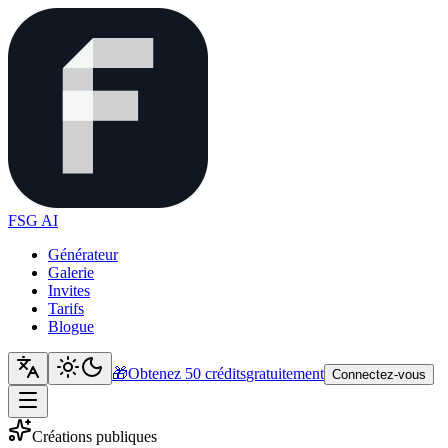
FSG AI
Générateur
Galerie
Invites
Tarifs
Blogue
🎁
Obtenez 50 crédits
gratuitement
Connectez-vous
Créations publiques