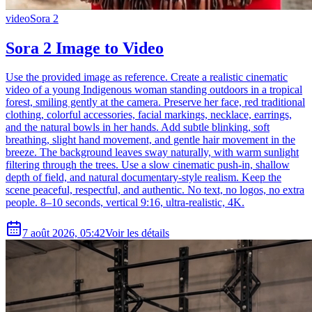
video
Sora 2
Sora 2 Image to Video
Use the provided image as reference. Create a realistic cinematic
video of a young Indigenous woman standing outdoors in a tropical
forest, smiling gently at the camera. Preserve her face, red traditional
clothing, colorful accessories, facial markings, necklace, earrings,
and the natural bowls in her hands. Add subtle blinking, soft
breathing, slight hand movement, and gentle hair movement in the
breeze. The background leaves sway naturally, with warm sunlight
filtering through the trees. Use a slow cinematic push-in, shallow
depth of field, and natural documentary-style realism. Keep the
scene peaceful, respectful, and authentic. No text, no logos, no extra
people. 8–10 seconds, vertical 9:16, ultra-realistic, 4K.
7 août 2026, 05:42
Voir les détails