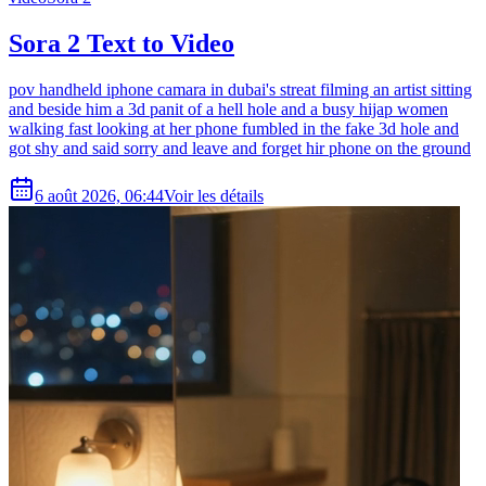
Sora 2 Text to Video
pov handheld iphone camara in dubai's streat filming an artist sitting
and beside him a 3d panit of a hell hole and a busy hijap women
walking fast looking at her phone fumbled in the fake 3d hole and
got shy and said sorry and leave and forget hir phone on the ground
6 août 2026, 06:44
Voir les détails