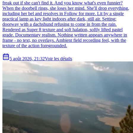
freak out if she can't find it. And you know what's even funnier?
When the doorbell rings, she loses her mind. She'll drop everything,
including her bel and resolves in Follow for more. Lit by a single
practical lamp as key light indoors after dark, still air. Setting:
doorway with a dachshund refusing to come in from the rain.
Rendered as Super 8 texture and soft halation, softly lifted pastel
grade. Documentary realism. Nothing written appears anywhere in
frame - no text, no overlays. Ambient field recording feel, with the
texture of the action foregrounded.
5 août 2026, 21:32
Voir les détails