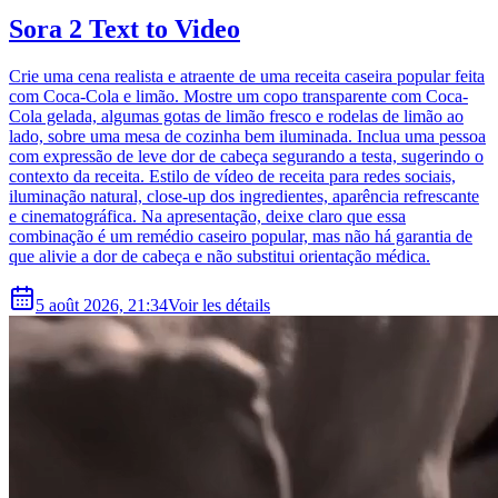
Sora 2 Text to Video
Crie uma cena realista e atraente de uma receita caseira popular feita
com Coca-Cola e limão. Mostre um copo transparente com Coca-
Cola gelada, algumas gotas de limão fresco e rodelas de limão ao
lado, sobre uma mesa de cozinha bem iluminada. Inclua uma pessoa
com expressão de leve dor de cabeça segurando a testa, sugerindo o
contexto da receita. Estilo de vídeo de receita para redes sociais,
iluminação natural, close-up dos ingredientes, aparência refrescante
e cinematográfica. Na apresentação, deixe claro que essa
combinação é um remédio caseiro popular, mas não há garantia de
que alivie a dor de cabeça e não substitui orientação médica.
5 août 2026, 21:34
Voir les détails