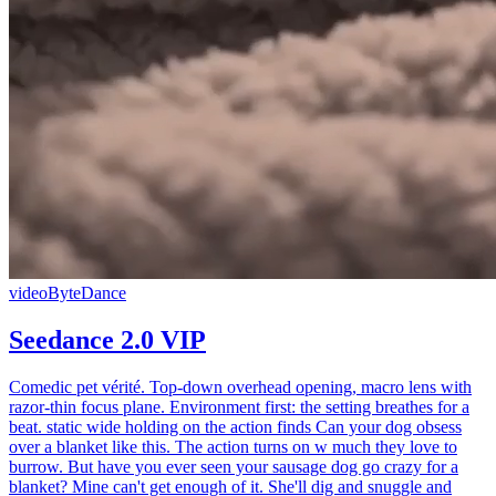
video
ByteDance
Seedance 2.0 VIP
Comedic pet vérité. Top-down overhead opening, macro lens with
razor-thin focus plane. Environment first: the setting breathes for a
beat. static wide holding on the action finds Can your dog obsess
over a blanket like this. The action turns on w much they love to
burrow. But have you ever seen your sausage dog go crazy for a
blanket? Mine can't get enough of it. She'll dig and snuggle and