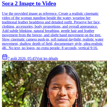
Sora 2 Image to Video
Use the provided image as reference. Create a realistic cinematic
video of the woman standing beside the water, wearing her
traditional feather headdress and detailed outfit. Preserve her face,
clothing, accessories, body proportions, and overall appearance.
Add subtle blinking, natural breathing, gentle hair and feather
movement from the breeze, and slight hand movement on the tree.
Slow cinematic camera push-in, soft natural daylight, realistic water
movement, shallow depth of field, documentary style, ultra-realistic
4K. No text, no logos, no extra people. 8 seconds, vertical 9:16.
7 août 2026, 05:45
Voir les détails