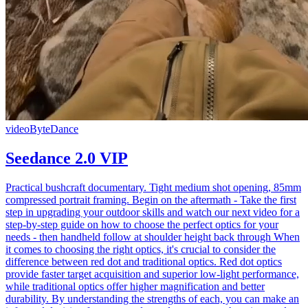
video
ByteDance
Seedance 2.0 VIP
Practical bushcraft documentary. Tight medium shot opening, 85mm
compressed portrait framing. Begin on the aftermath - Take the first
step in upgrading your outdoor skills and watch our next video for a
step-by-step guide on how to choose the perfect optics for your
needs - then handheld follow at shoulder height back through When
it comes to choosing the right optics, it's crucial to consider the
difference between red dot and traditional optics. Red dot optics
provide faster target acquisition and superior low-light performance,
while traditional optics offer higher magnification and better
durability. By understanding the strengths of each, you can make an