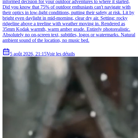
informed decision for your outdoor adventures to where it started,
Did you know that 75% of outdoor enthusiasts can't navigate with
their optics in low-light conditions, putting their safety at risk. Lit by
bright even daylight in mid-morning, clear dry air. Setting: rocky
ridgeline above a treeline with weather moving in. Rendered as
35mm Kodak warmth, warm amber grade. Entirely photorealistic.
Absolutely no on-screen text, subtitles, logos or watermarks. Natural
ambient sound of the location, no music bed.
5 août 2026, 21:15
Voir les détails