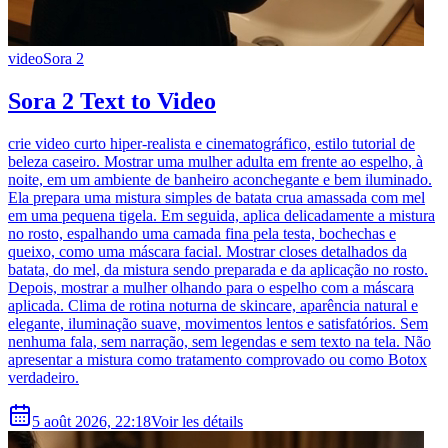
video
Sora 2
Sora 2 Text to Video
crie video curto hiper-realista e cinematográfico, estilo tutorial de
beleza caseiro. Mostrar uma mulher adulta em frente ao espelho, à
noite, em um ambiente de banheiro aconchegante e bem iluminado.
Ela prepara uma mistura simples de batata crua amassada com mel
em uma pequena tigela. Em seguida, aplica delicadamente a mistura
no rosto, espalhando uma camada fina pela testa, bochechas e
queixo, como uma máscara facial. Mostrar closes detalhados da
batata, do mel, da mistura sendo preparada e da aplicação no rosto.
Depois, mostrar a mulher olhando para o espelho com a máscara
aplicada. Clima de rotina noturna de skincare, aparência natural e
elegante, iluminação suave, movimentos lentos e satisfatórios. Sem
nenhuma fala, sem narração, sem legendas e sem texto na tela. Não
apresentar a mistura como tratamento comprovado ou como Botox
verdadeiro.
5 août 2026, 22:18
Voir les détails