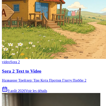
video
Sora 2
Sora 2 Text to Video
Название Трейлер: Три Кота Против Глитч Пибби 2
9 août 2026
Voir les détails