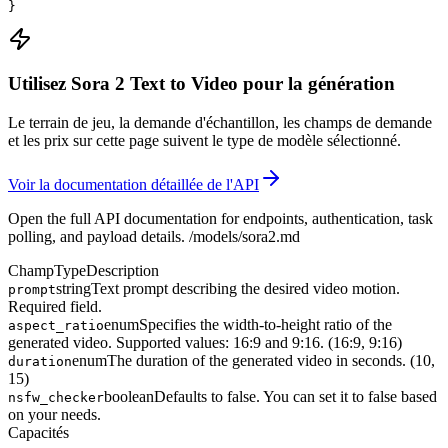
}
Utilisez Sora 2 Text to Video pour la génération
Le terrain de jeu, la demande d'échantillon, les champs de demande
et les prix sur cette page suivent le type de modèle sélectionné.
Voir la documentation détaillée de l'API
Open the full API documentation for endpoints, authentication, task
polling, and payload details.
/models/sora2.md
Champ
Type
Description
string
Text prompt describing the desired video motion.
prompt
Required field.
enum
Specifies the width-to-height ratio of the
aspect_ratio
generated video. Supported values: 16:9 and 9:16. (16:9, 9:16)
enum
The duration of the generated video in seconds. (10,
duration
15)
boolean
Defaults to false. You can set it to false based
nsfw_checker
on your needs.
Capacités