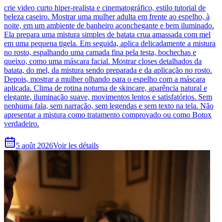
crie video curto hiper-realista e cinematográfico, estilo tutorial de
beleza caseiro. Mostrar uma mulher adulta em frente ao espelho, à
noite, em um ambiente de banheiro aconchegante e bem iluminado.
Ela prepara uma mistura simples de batata crua amassada com mel
em uma pequena tigela. Em seguida, aplica delicadamente a mistura
no rosto, espalhando uma camada fina pela testa, bochechas e
queixo, como uma máscara facial. Mostrar closes detalhados da
batata, do mel, da mistura sendo preparada e da aplicação no rosto.
Depois, mostrar a mulher olhando para o espelho com a máscara
aplicada. Clima de rotina noturna de skincare, aparência natural e
elegante, iluminação suave, movimentos lentos e satisfatórios. Sem
nenhuma fala, sem narração, sem legendas e sem texto na tela. Não
apresentar a mistura como tratamento comprovado ou como Botox
verdadeiro.
5 août 2026
Voir les détails