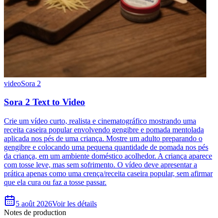
video
Sora 2
Sora 2 Text to Video
Crie um vídeo curto, realista e cinematográfico mostrando uma
receita caseira popular envolvendo gengibre e pomada mentolada
aplicada nos pés de uma criança. Mostre um adulto preparando o
gengibre e colocando uma pequena quantidade de pomada nos pés
da criança, em um ambiente doméstico acolhedor. A criança aparece
com tosse leve, mas sem sofrimento. O vídeo deve apresentar a
prática apenas como uma crença/receita caseira popular, sem afirmar
que ela cura ou faz a tosse passar.
5 août 2026
Voir les détails
Notes de production