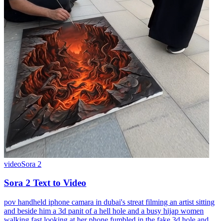
video
Sora 2
Sora 2 Text to Video
pov handheld iphone camara in dubai's streat filming an artist sitting
and beside him a 3d panit of a hell hole and a busy hijap women
walking fast looking at her phone fumbled in the fake 3d hole and