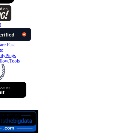
ow.Tools