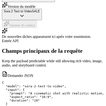
Version du modèle
Sora 2 Text to Video
SALE
Générer (0 crédits)
De nouvelles tâches apparaissent ici après votre soumission.
Entrée API
Champs principaux de la requête
Keep the payload predictable while still allowing rich video, image,
audio, and storyboard control.
Demander JSON
{

  "model": "sora-2-text-to-video",

  "input": {

    "prompt": "A cinematic shot with realistic motion, 
    "aspect_ratio": "16:9",

    "duration": "10"

  }
