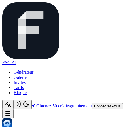
FSG AI
Générateur
Galerie
Invites
Tarifs
Blogue
🎁
Obtenez 50 crédits
gratuitement
Connectez-vous