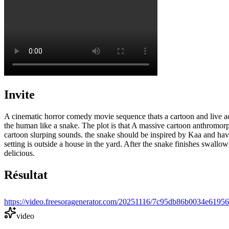
Invite
A cinematic horror comedy movie sequence thats a cartoon and live a
the human like a snake. The plot is that A massive cartoon anthromo
cartoon slurping sounds. the snake should be inspired by Kaa and hav
setting is outside a house in the yard. After the snake finishes swall
delicious.
Résultat
https://video.freesoragenerator.com/20251116/7c95db86b0034e619
video