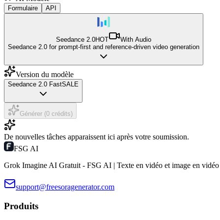
Formulaire
API
Seedance 2.0
HOT
With Audio
Seedance 2.0 for prompt-first and reference-driven video generation
Version du modèle
Seedance 2.0 Fast
SALE
Générer (0 crédits)
De nouvelles tâches apparaissent ici après votre soumission.
FSG AI
Grok Imagine AI Gratuit - FSG AI | Texte en vidéo et image en vidéo
support@freesoragenerator.com
Produits