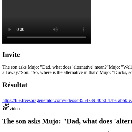
Invite
The son asks Mujo: "Dad, what does 'alternative' mean?" ​Mujo: "Well
all away." ​Son: "So, where is the alternative in that?" ​Mujo: "Ducks, 
Résultat
https://file.freesoragenerator.com/videos/f3554739-40b0-47
video
The son asks Mujo: "Dad, what does 'altern