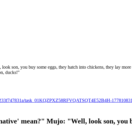
, look son, you buy some eggs, they hatch into chickens, they lay more
son, ducks!"
ba-abb0-e233f747831a/task_01KQZPXZ58RFVQATSQT4E52B4H-17781083
ative' mean?" ​Mujo: "Well, look son, you bu