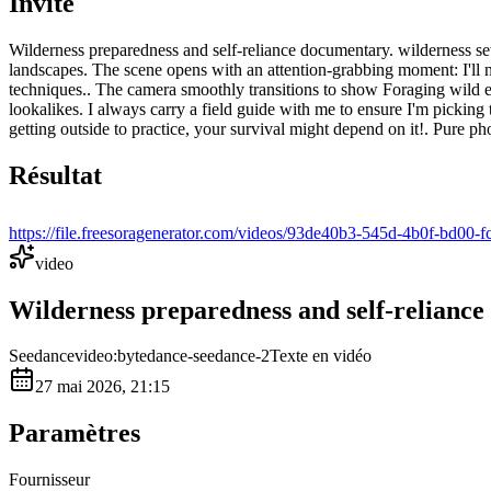
Invite
Wilderness preparedness and self-reliance documentary. wilderness set
landscapes. The scene opens with an attention-grabbing moment: I'll ne
techniques.. The camera smoothly transitions to show Foraging wild edib
lookalikes. I always carry a field guide with me to ensure I'm picking
getting outside to practice, your survival might depend on it!. Pure p
Résultat
https://file.freesoragenerator.com/videos/93de40b3-545d-4b
video
Wilderness preparedness and self-reliance 
Seedance
video:bytedance-seedance-2
Texte en vidéo
27 mai 2026, 21:15
Paramètres
Fournisseur