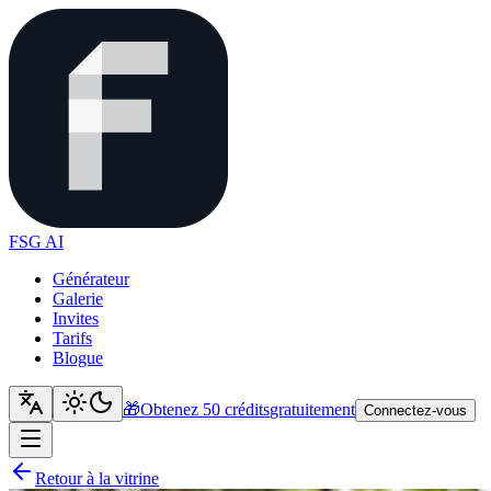
FSG AI
Générateur
Galerie
Invites
Tarifs
Blogue
🎁
Obtenez 50 crédits
gratuitement
Connectez-vous
Retour à la vitrine