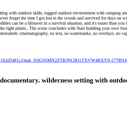
ting with outdoor skills, rugged outdoor environment with camping and 
ver forget the time I got lost in the woods and survived for days on wi
les can be a lifesaver in a survival situation, and it's easier than you 
 the right plants.. The scene concludes with Start building your own for
hotorealistic cinematography, no text, no watermarks, no overlays, no ca
0f-bd00-fc102d5481c2/task_01KSNMN2ZTRJNGBJ1TXVW4RXY0-177991
documentary. wilderness setting with outdoor