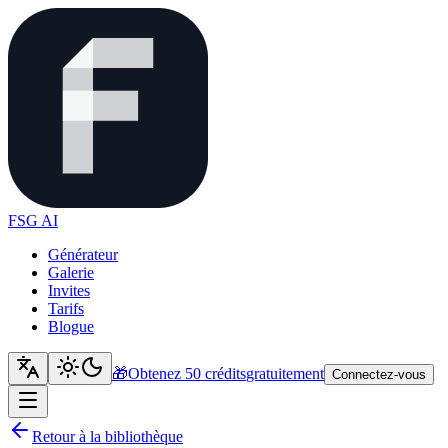
FSG AI
Générateur
Galerie
Invites
Tarifs
Blogue
🎁
Obtenez 50 crédits
gratuitement
Connectez-vous
Retour à la bibliothèque