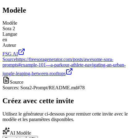
Modèle
Modèle
Sora 2
Langue
en
Auteur
FSG AI
Source
https://freesoragenerator.com/posts/awesome-sora-
prompts#example-101---a-parkour-athlete-navigating-an-urban-
jungle-leaping-between-rooftops
Source
Sources: Sora2-Prompt/README.md#78
Créez avec cette invite
Utilisez le générateur ci-dessous pour remixer cette invite avec le
modèle et les paramètres disponibles.
AI Modèle