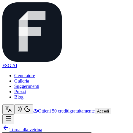
FSG AI
Generatore
Galleria
Suggerimenti
Prezzi
Blog
🎁
Ottieni 50 crediti
gratuitamente
Accedi
Torna alla vetrina