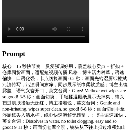
Prompt
核心：15 秒快节奏，反复强调好用，覆盖核心卖点 + 折扣 +
仓库囤货画面，适配短视频传播 风格：博主活力种草，语速
偏快，口语化强，卡点切换画面 0-2 秒：画面先给湿厕纸擦拭
污渍特写，污渍瞬间擦净，同步展示纸巾柔软质感；博主出镜
露脸，语气兴奋开口，英文台词：Guys! Melluxe wet wipes are
so good! 3-5 秒：画面切换，手轻揉湿厕纸展示无掉絮，镜头
扫过肌肤接触无泛红，博主接着说，英文台词：Gentle and
non-irritating, wipes super clean, so good! 6-8 秒：画面切到手拿
湿厕纸丢入清水杯，纸巾快速溶解无残留，；博主语速加快，
英文台词：Dissolves in water, no toilet clogging, easy and so
good! 9-11 秒：画面切仓库全景，镜头从下往上扫过堆积如山