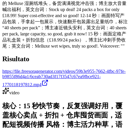
的 Melluxe 湿厕纸堆头，备货满满视觉冲击强；博主放大音量
喊出福利，英文台词：Stock up deal! 24 packs a box for only
£18.99! Super cost-effective and so good! 12-14 秒：画面特写产
品包装，手拿起一包展示，快速翻开包装露出足量纸巾，标注
“40 sheets per pack”；博主凑近镜头安利，英文台词：40 sheets
per pack, large capacity, so good, grab it now! 15 秒：画面定格产
品礼盒装 + 折扣信息（£18.99/24 packs），博主比冲刺手势收
尾；英文台词：Melluxe wet wipes, truly so good!. Voiceover: ""
Risultato
https://file.freesoragenerator.com/videos/59b3e955-7662-4fbc-97fe-
b9855f86d4a1/6ceab730ad3f17f3547c67ea9fbce921-
1770118197812.mp4
video
核心：15 秒快节奏，反复强调好用，覆
盖核心卖点 + 折扣 + 仓库囤货画面，适
配短视频传播 风格：博主活力种草，语