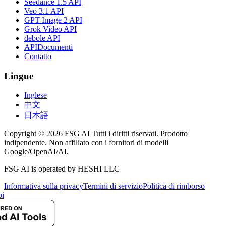
Seedance 1.5 API
Veo 3.1 API
GPT Image 2 API
Grok Video API
debole API
APIDocumenti
Contatto
Lingue
Inglese
中文
日本語
Copyright © 2026 FSG AI Tutti i diritti riservati. Prodotto
indipendente. Non affiliato con i fornitori di modelli
Google/OpenAI/AI.
FSG AI is operated by HESHI LLC
Informativa sulla privacy
Termini di servizio
Politica di rimborso
i