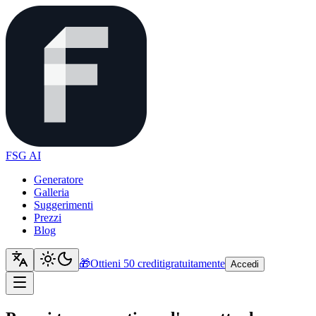
FSG AI
Generatore
Galleria
Suggerimenti
Prezzi
Blog
🎁
Ottieni 50 crediti
gratuitamente
Accedi