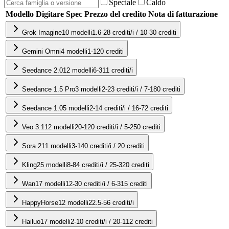
Speciale
Caldo
Modello
Digitare
Spec
Prezzo del credito
Nota di fatturazione
Grok Imagine
10
modelli
1.6-28 crediti/i / 10-30 crediti
Gemini Omni
4
modelli
1-120 crediti
Seedance 2.0
12
modelli
6-311 crediti/i
Seedance 1.5 Pro
3
modelli
2-23 crediti/i / 7-180 crediti
Seedance 1.0
5
modelli
2-14 crediti/i / 16-72 crediti
Veo 3.1
12
modelli
20-120 crediti/i / 5-250 crediti
Sora 2
11
modelli
3-140 crediti/i / 20 crediti
Kling
25
modelli
8-84 crediti/i / 25-320 crediti
Wan
17
modelli
12-30 crediti/i / 6-315 crediti
HappyHorse
12
modelli
22.5-56 crediti/i
Hailuo
17
modelli
2-10 crediti/i / 20-112 crediti