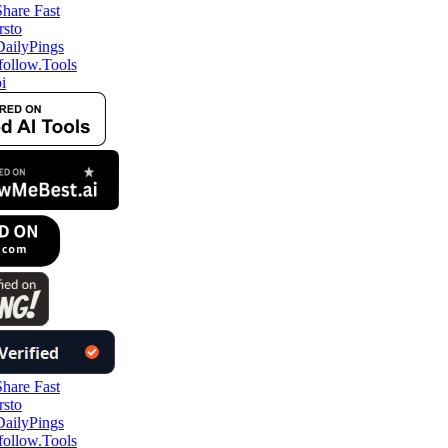
ollow.Tools
i
ollow.Tools