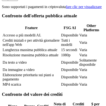
Sono supportati i pagamenti in criptovaluta
fare clic per visualizzare
Confronto dell'offerta pubblica attuale
Other
Feature
FSG AI
Platforms
Accesso a più modelli AI.
Disponibile
Varia
Crediti iniziali e per attività giornaliere
Tutti i
Varia
nell'app Web
modelli
Lunghezza massima pubblica attuale
15 secondi
Varia
Risoluzione massima pubblica attuale
1080p
Varia
Solitamente
Da testo a video
Disponibile
disponibile
Da immagine a video
Disponibile
Varia
Elaborazione prioritaria sui piani a
Disponibile
Varia
pagamento
MP4 scarica
Disponibile
Varia
Confronto del valore dei crediti
Nota di
Crediti
$ per