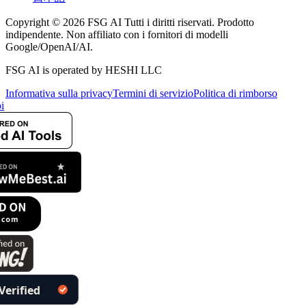
Copyright © 2026 FSG AI Tutti i diritti riservati. Prodotto
indipendente. Non affiliato con i fornitori di modelli
Google/OpenAI/AI.
FSG AI is operated by HESHI LLC
Informativa sulla privacy
Termini di servizio
Politica di rimborso
i