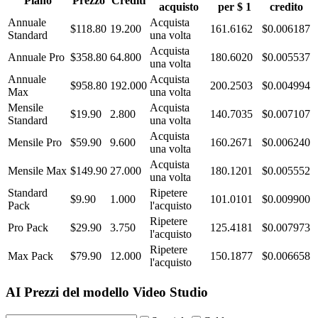
Piano
Prezzo
Crediti
acquisto
per $ 1
credito
Annuale
Acquista
$118.80
19.200
161.6162
$
0.006187
Standard
una volta
Acquista
Annuale Pro
$358.80
64.800
180.6020
$
0.005537
una volta
Annuale
Acquista
$958.80
192.000
200.2503
$
0.004994
Max
una volta
Mensile
Acquista
$19.90
2.800
140.7035
$
0.007107
Standard
una volta
Acquista
Mensile Pro
$59.90
9.600
160.2671
$
0.006240
una volta
Acquista
Mensile Max
$149.90
27.000
180.1201
$
0.005552
una volta
Standard
Ripetere
$9.90
1.000
101.0101
$
0.009900
Pack
l'acquisto
Ripetere
Pro Pack
$29.90
3.750
125.4181
$
0.007973
l'acquisto
Ripetere
Max Pack
$79.90
12.000
150.1877
$
0.006658
l'acquisto
AI Prezzi del modello Video Studio