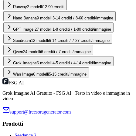
Runway
2
modelli
12-90 crediti
Nano Banana
9
modelli
3-14 crediti / 8-60 crediti/immagine
GPT Image 2
7
modelli
1-8 crediti / 1-80 crediti/immagine
Seedream
12
modelli
6-14 crediti / 7-27 crediti/immagine
Qwen2
4
modelli
6 crediti / 7 crediti/immagine
Grok Imagine
6
modelli
4-5 crediti / 4-14 crediti/immagine
Wan Image
6
modelli
5-15 crediti/immagine
FSG AI
Grok Imagine AI Gratuito - FSG AI | Testo in video e immagine in
video
support@freesoragenerator.com
Prodotti
Seedance 2