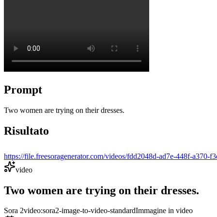
Prompt
Two women are trying on their dresses.
Risultato
https://file.freesoragenerator.com/videos/fdd2048d-ad7e-448f-a
video
Two women are trying on their dresses.
Sora 2
video:sora2-image-to-video-standard
Immagine in video