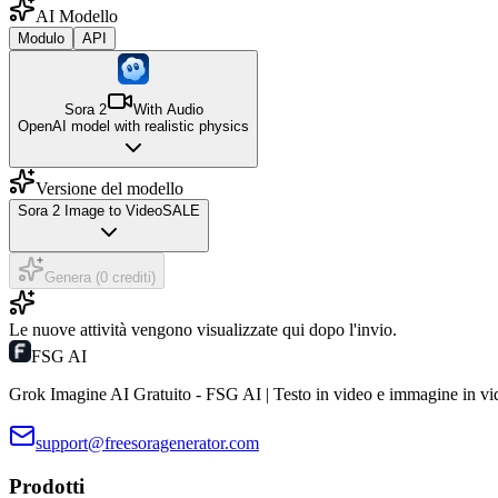
AI Modello
Modulo
API
Sora 2
With Audio
OpenAI model with realistic physics
Versione del modello
Sora 2 Image to Video
SALE
Genera (0 crediti)
Le nuove attività vengono visualizzate qui dopo l'invio.
FSG AI
Grok Imagine AI Gratuito - FSG AI | Testo in video e immagine in vi
support@freesoragenerator.com
Prodotti