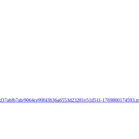
370-f3d37abfb7ab/9064ce99f43b36a6553d23281e51d511-1769800174593.