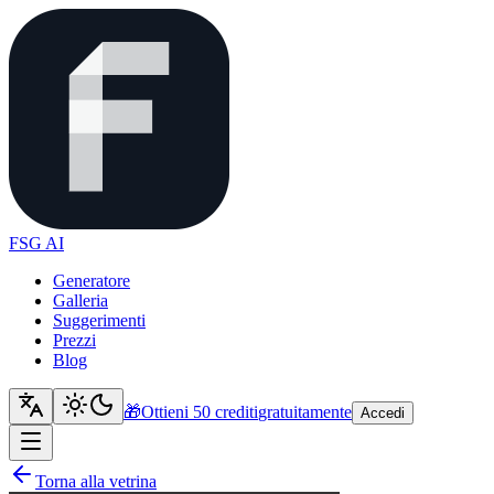
FSG AI
Generatore
Galleria
Suggerimenti
Prezzi
Blog
🎁
Ottieni 50 crediti
gratuitamente
Accedi
Torna alla vetrina