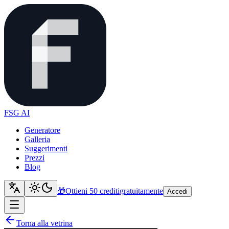
FSG AI
Generatore
Galleria
Suggerimenti
Prezzi
Blog
🎁
Ottieni 50 crediti
gratuitamente
Accedi
Torna alla vetrina