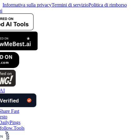
Informativa sulla privacy
Termini di servizio
Politica di rimborso
i
AI
follow.Tools