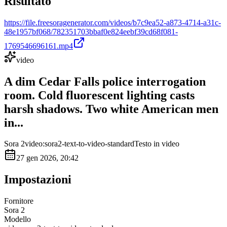
Risultato
https://file.freesoragenerator.com/videos/b7c9ea52-a873-4714-a31c-
48e1957bf068/782351703bbaf0e824eebf39cd68f081-
1769546696161.mp4
video
A dim Cedar Falls police interrogation
room. Cold fluorescent lighting casts
harsh shadows. Two white American men
in...
Sora 2
video:sora2-text-to-video-standard
Testo in video
27 gen 2026, 20:42
Impostazioni
Fornitore
Sora 2
Modello