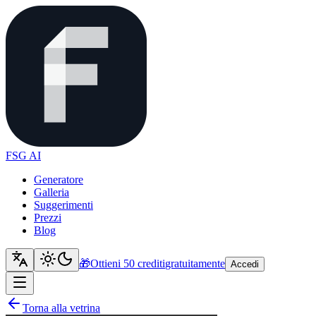
FSG AI
Generatore
Galleria
Suggerimenti
Prezzi
Blog
🎁
Ottieni 50 crediti
gratuitamente
Accedi
Torna alla vetrina