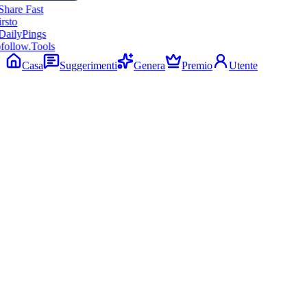
follow.Tools
Casa
Suggerimenti
Genera
Premio
Utente