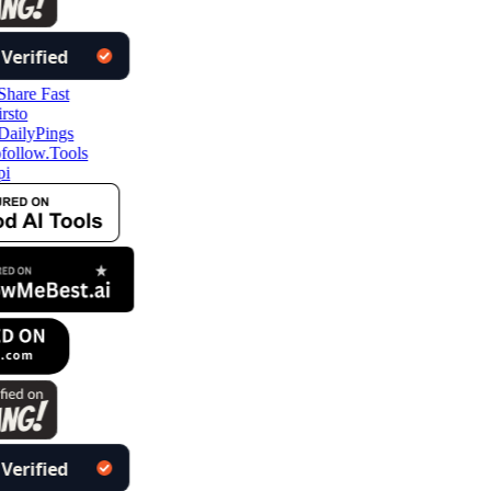
follow.Tools
pi