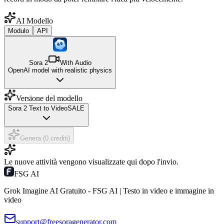
AI Modello
Modulo
API
Sora 2
With Audio
OpenAI model with realistic physics
Versione del modello
Sora 2 Text to Video
SALE
Genera (0 crediti)
Le nuove attività vengono visualizzate qui dopo l'invio.
FSG AI
Grok Imagine AI Gratuito - FSG AI | Testo in video e immagine in
video
support@freesoragenerator.com