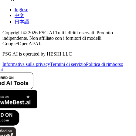
Inglese
中文
日本語
Copyright © 2026 FSG AI Tutti i diritti riservati. Prodotto
indipendente. Non affiliato con i fornitori di modelli
Google/OpenAI/AI.
FSG AI is operated by HESHI LLC
Informativa sulla privacy
Termini di servizio
Politica di rimborso
pi