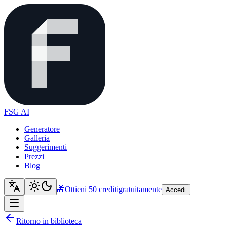
FSG AI
Generatore
Galleria
Suggerimenti
Prezzi
Blog
🎁
Ottieni 50 crediti
gratuitamente
Accedi
Ritorno in biblioteca