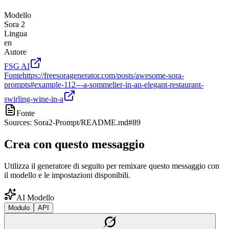
Modello
Sora 2
Lingua
en
Autore
FSG AI
Fonte
https://freesoragenerator.com/posts/awesome-sora-
prompts#example-112---a-sommelier-in-an-elegant-restaurant-
swirling-wine-in-a
Fonte
Sources: Sora2-Prompt/README.md#89
Crea con questo messaggio
Utilizza il generatore di seguito per remixare questo messaggio con
il modello e le impostazioni disponibili.
AI Modello
Modulo
API