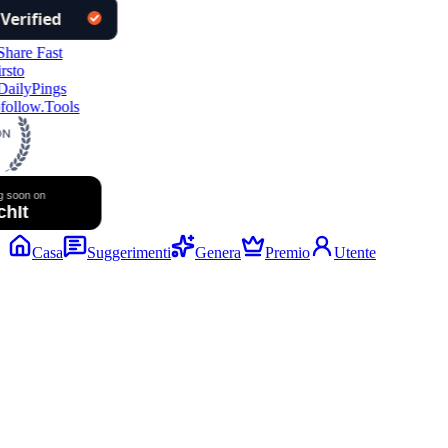
ollow.Tools
Casa
Suggerimenti
Genera
Premio
Utente