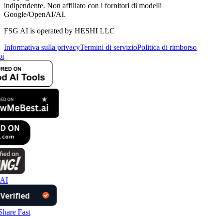
indipendente. Non affiliato con i fornitori di modelli
Google/OpenAI/AI.
FSG AI is operated by HESHI LLC
Informativa sulla privacy
Termini di servizio
Politica di rimborso
i
AI