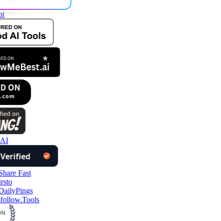
pi
 AI
follow.Tools