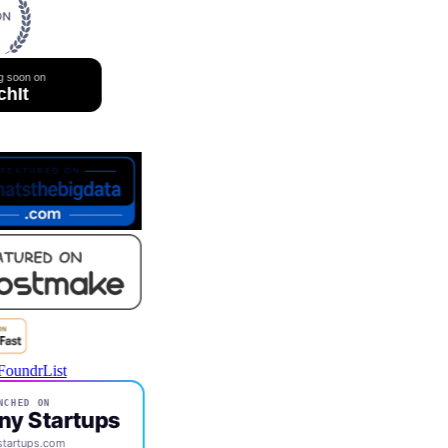
NCHED ON
ny Startups
startups.com