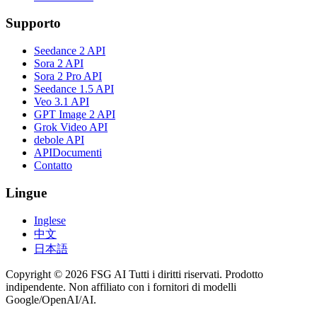
Supporto
Seedance 2 API
Sora 2 API
Sora 2 Pro API
Seedance 1.5 API
Veo 3.1 API
GPT Image 2 API
Grok Video API
debole API
APIDocumenti
Contatto
Lingue
Inglese
中文
日本語
Copyright © 2026 FSG AI Tutti i diritti riservati. Prodotto
indipendente. Non affiliato con i fornitori di modelli
Google/OpenAI/AI.