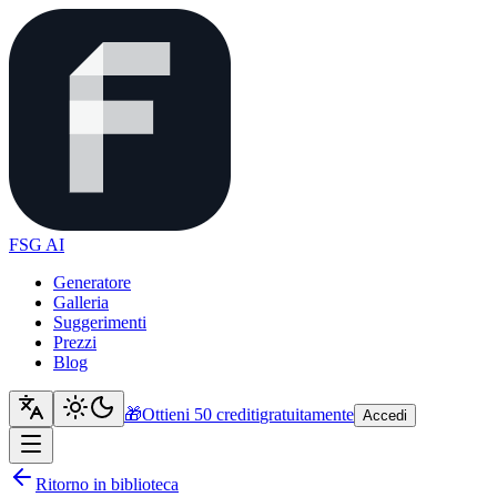
FSG AI
Generatore
Galleria
Suggerimenti
Prezzi
Blog
🎁
Ottieni 50 crediti
gratuitamente
Accedi
Ritorno in biblioteca