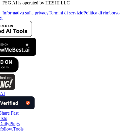
FSG AI is operated by HESHI LLC
Informativa sulla privacy
Termini di servizio
Politica di rimborso
pi
 AI
follow.Tools