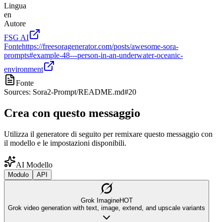
Lingua
en
Autore
FSG AI
Fonte
https://freesoragenerator.com/posts/awesome-sora-
prompts#example-48---person-in-an-underwater-oceanic-
environment
Fonte
Sources: Sora2-Prompt/README.md#20
Crea con questo messaggio
Utilizza il generatore di seguito per remixare questo messaggio con
il modello e le impostazioni disponibili.
AI Modello
Modulo
API
Grok Imagine
HOT
Grok video generation with text, image, extend, and upscale variants