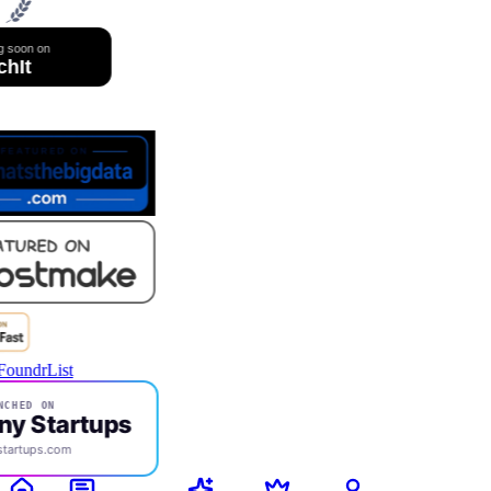
NCHED ON
ny Startups
startups.com