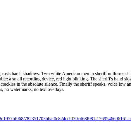
g casts harsh shadows. Two white American men in sheriff uniforms sit s
e: a small recording device, red light blinking. The sheriff's hand slo
 crackles in the absolute silence. Finally the sheriff speaks, voice lo
s, no watermarks, no text overlays.
31c-48e1957bf068/782351703bbaf0e824eebf39cd68f081-1769546696161.