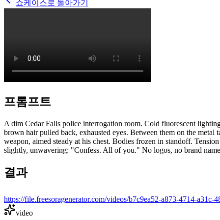
쇼케이스로 돌아가기
프롬프트
A dim Cedar Falls police interrogation room. Cold fluorescent lightin
brown hair pulled back, exhausted eyes. Between them on the metal tabl
weapon, aimed steady at his chest. Bodies frozen in standoff. Tension
slightly, unwavering: "Confess. All of you." No logos, no brand name
결과
https://file.freesoragenerator.com/videos/b7c9ea52-a873-4714-a
video