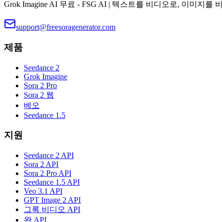
Grok Imagine AI 무료 - FSG AI | 텍스트를 비디오로, 이미지
support@freesoragenerator.com
제품
Seedance 2
Grok Imagine
Sora 2 Pro
Sora 2 웹
베오
Seedance 1.5
지원
Seedance 2 API
Sora 2 API
Sora 2 Pro API
Seedance 1.5 API
Veo 3.1 API
GPT Image 2 API
그록 비디오 API
완 API