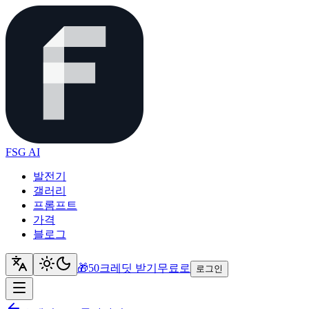
FSG AI
발전기
갤러리
프롬프트
가격
블로그
🎁
50크레딧 받기
무료로
로그인