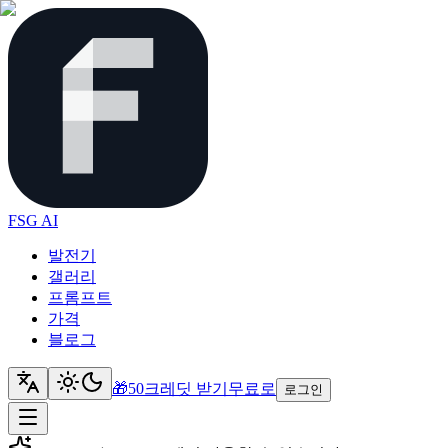
FSG AI
발전기
갤러리
프롬프트
가격
블로그
🎁
50크레딧 받기
무료로
로그인