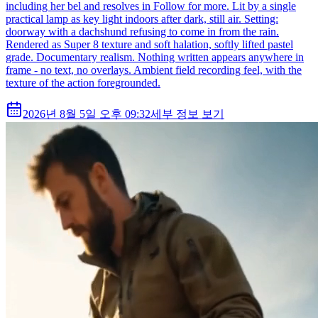
including her bel and resolves in Follow for more. Lit by a single
practical lamp as key light indoors after dark, still air. Setting:
doorway with a dachshund refusing to come in from the rain.
Rendered as Super 8 texture and soft halation, softly lifted pastel
grade. Documentary realism. Nothing written appears anywhere in
frame - no text, no overlays. Ambient field recording feel, with the
texture of the action foregrounded.
2026년 8월 5일 오후 09:32
세부 정보 보기