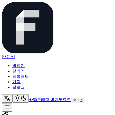
FSG AI
발전기
갤러리
프롬프트
가격
블로그
🎁
50크레딧 받기
무료로
로그인