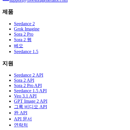
support@freesoragenerator.com
제품
Seedance 2
Grok Imagine
Sora 2 Pro
Sora 2 웹
베오
Seedance 1.5
지원
Seedance 2 API
Sora 2 API
Sora 2 Pro API
Seedance 1.5 API
Veo 3.1 API
GPT Image 2 API
그록 비디오 API
완 API
API 문서
연락처