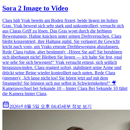
Sora 2 Image to Video
Clara hält Vrak bereits am Boden fixiert, beide liegen im hohen
Gras. Vrak bewegt sich sehr stark und unkontrolliert, versucht sich
aus Claras Griff zu lösen. Das Gras wogt durch die heftigen
Bewegungen, Halme knicken unter seinen Drehversuchen. Clara
bleibt konzentriert, ihre Haltung stabil. Sie verlagert ihr Gewicht
leicht nach vorn, um Vraks erneute Drehbewegung abzufangen.
Rede Clara (ruhig, aber bestimmt): „Hören Sie auf! Sie beruhigen
sich überhaupt nicht! Bleiben Sie liegen — ich halte Sie fest, egal
wie sehr Sie sich bewegen!“ Vrak versucht erneut, sich seitlich
herauszuwinden. Clara reagiert sofort, stabilisiert seine Arme und
drückt seine Beine wieder kontrolliert nach unten. Rede Clara
(strenger): „Ich lasse nicht los! Sie hören jetzt auf mit dem
Strampeln! Sie bringen sich nur selbst in Schwierigkeiten!“ 🎥
Kamerawechsel bei Sekunde 10 – hinter Clara Bei Sekunde 10 fährt
die Kamera hinter Clara,
2026년 8월 5일 오후 04:45
세부 정보 보기