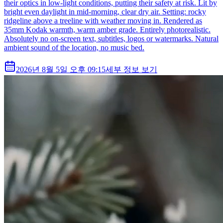
their optics in low-light conditions, putting their safety at risk. Lit by
bright even daylight in mid-morning, clear dry air. Setting: rocky
ridgeline above a treeline with weather moving in. Rendered as
35mm Kodak warmth, warm amber grade. Entirely photorealistic.
Absolutely no on-screen text, subtitles, logos or watermarks. Natural
ambient sound of the location, no music bed.
2026년 8월 5일 오후 09:15
세부 정보 보기