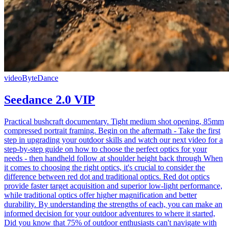
video
ByteDance
Seedance 2.0 VIP
Practical bushcraft documentary. Tight medium shot opening, 85mm
compressed portrait framing. Begin on the aftermath - Take the first
step in upgrading your outdoor skills and watch our next video for a
step-by-step guide on how to choose the perfect optics for your
needs - then handheld follow at shoulder height back through When
it comes to choosing the right optics, it's crucial to consider the
difference between red dot and traditional optics. Red dot optics
provide faster target acquisition and superior low-light performance,
while traditional optics offer higher magnification and better
durability. By understanding the strengths of each, you can make an
informed decision for your outdoor adventures to where it started,
Did you know that 75% of outdoor enthusiasts can't navigate with