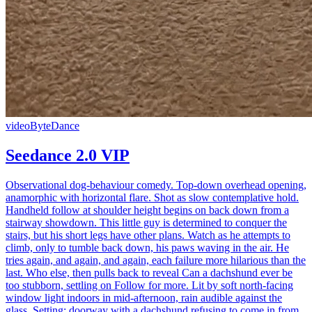
video
ByteDance
Seedance 2.0 VIP
Observational dog-behaviour comedy. Top-down overhead opening,
anamorphic with horizontal flare. Shot as slow contemplative hold.
Handheld follow at shoulder height begins on back down from a
stairway showdown. This little guy is determined to conquer the
stairs, but his short legs have other plans. Watch as he attempts to
climb, only to tumble back down, his paws waving in the air. He
tries again, and again, and again, each failure more hilarious than the
last. Who else, then pulls back to reveal Can a dachshund ever be
too stubborn, settling on Follow for more. Lit by soft north-facing
window light indoors in mid-afternoon, rain audible against the
glass. Setting: doorway with a dachshund refusing to come in from