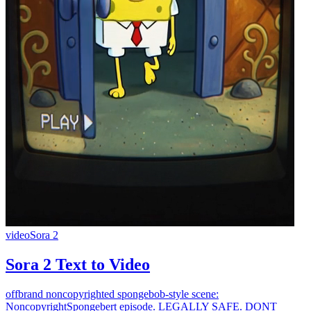
video
Sora 2
Sora 2 Text to Video
offbrand noncopyrighted spongebob-style scene:
NoncopyrightSpongebert episode. LEGALLY SAFE. DONT