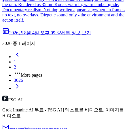
the rain. Rendered as 35mm Kodak warmth, warm amber grade.
Documentary realism. Nothing written appears anywhere in frame -
no text, no overlays. Diegetic sound only - the environment and the
action itself.
2026년 8월 4일 오후 09:32
세부 정보 보기
3026 중 1 페이지
1
2
More pages
3026
FSG AI
Grok Imagine AI 무료 - FSG AI | 텍스트를 비디오로, 이미지를
비디오로