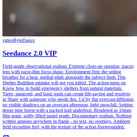
video
ByteDance
Seedance 2.0 VIP
Field-guide observational realism. Extreme close-up opening, macro
lens with razor-thin focus plane. Environment first: the setting
breathes for a beat. gimbal glide alongside the subject finds This
Shelter Building mistake will get you killed. The action turns on
Know how to build emergency shelters from natural materials.
Tarps, paracord, and basic tools can create life-saving and resolves
in Share with someone who needs this. Lit by flat overcast diffusion,
no visible shadows on an overcast afternoon, light snowfall. Setting:
dense pine forest with a packed trail underfoot. Rendered as 16mm
film grain, softly lifted pastel grade. Documentary realism. Nothing
written appears anywhere in frame - no text, no overlays. Ambient
field recording feel, with the texture of the action foregrounded.