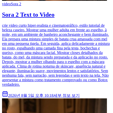
video
Sora 2
Sora 2 Text to Video
crie video curto hiper-realista e cinematográfico, estilo tutorial de
beleza caseiro. Mostrar uma mulher adulta em frente ao espelho, à
noite, em um ambiente de banheiro aconchegante e bem iluminado.
Ela prepara uma mistura simples de batata crua amassada com mel
em uma pequena tigela. Em seguida, aplica delicadamente a mistura
no rosto, espalhando uma camada fina pela testa, bochechas e
queixo, como uma máscara facial. Mostrar closes detalhados da
batata, do mel, da mistura sendo preparada e da aplicação no rosto.
Depois, mostrar a mulher olhando para o espelho com a máscara
aplicada. Clima de rotina noturna de skincare, aparência natural e
elegante, iluminação suave, movimentos lentos e satisfatórios. Sem
nenhuma fala, sem narração, sem legendas e sem texto na tela. Não
apresentar a mistura como tratamento comprovado ou como Botox
verdadeiro.
2026년 8월 5일 오후 10:18
세부 정보 보기