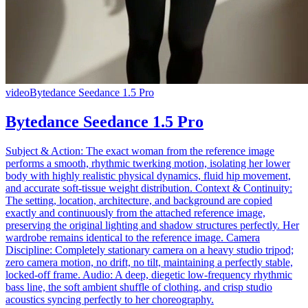
video
Bytedance Seedance 1.5 Pro
Bytedance Seedance 1.5 Pro
Subject & Action: The exact woman from the reference image
performs a smooth, rhythmic twerking motion, isolating her lower
body with highly realistic physical dynamics, fluid hip movement,
and accurate soft-tissue weight distribution. Context & Continuity:
The setting, location, architecture, and background are copied
exactly and continuously from the attached reference image,
preserving the original lighting and shadow structures perfectly. Her
wardrobe remains identical to the reference image. Camera
Discipline: Completely stationary camera on a heavy studio tripod;
zero camera motion, no drift, no tilt, maintaining a perfectly stable,
locked-off frame. Audio: A deep, diegetic low-frequency rhythmic
bass line, the soft ambient shuffle of clothing, and crisp studio
acoustics syncing perfectly to her choreography.