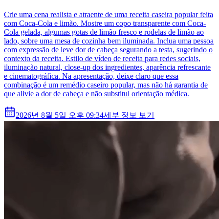
Crie uma cena realista e atraente de uma receita caseira popular feita
com Coca-Cola e limão. Mostre um copo transparente com Coca-
Cola gelada, algumas gotas de limão fresco e rodelas de limão ao
lado, sobre uma mesa de cozinha bem iluminada. Inclua uma pessoa
com expressão de leve dor de cabeça segurando a testa, sugerindo o
contexto da receita. Estilo de vídeo de receita para redes sociais,
iluminação natural, close-up dos ingredientes, aparência refrescante
e cinematográfica. Na apresentação, deixe claro que essa
combinação é um remédio caseiro popular, mas não há garantia de
que alivie a dor de cabeça e não substitui orientação médica.
2026년 8월 5일 오후 09:34
세부 정보 보기