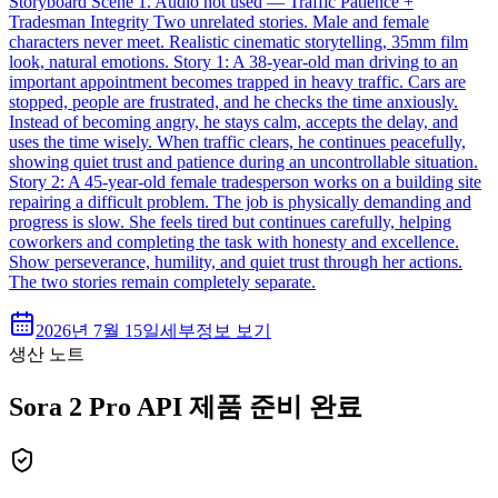
Storyboard Scene 1. Audio not used — Traffic Patience +
Tradesman Integrity Two unrelated stories. Male and female
characters never meet. Realistic cinematic storytelling, 35mm film
look, natural emotions. Story 1: A 38-year-old man driving to an
important appointment becomes trapped in heavy traffic. Cars are
stopped, people are frustrated, and he checks the time anxiously.
Instead of becoming angry, he stays calm, accepts the delay, and
uses the time wisely. When traffic clears, he continues peacefully,
showing quiet trust and patience during an uncontrollable situation.
Story 2: A 45-year-old female tradesperson works on a building site
repairing a difficult problem. The job is physically demanding and
progress is slow. She feels tired but continues carefully, helping
coworkers and completing the task with honesty and excellence.
Show perseverance, humility, and quiet trust through her actions.
The two stories remain completely separate.
2026년 7월 15일
세부정보 보기
생산 노트
Sora 2 Pro API 제품 준비 완료