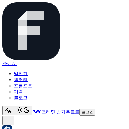
FSG AI
발전기
갤러리
프롬프트
가격
블로그
🎁
50크레딧 받기
무료로
로그인