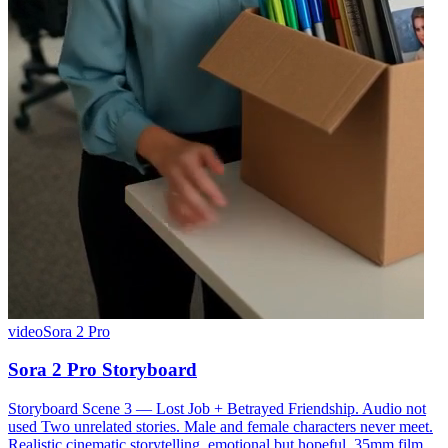
video
Sora 2 Pro
Sora 2 Pro Storyboard
Storyboard Scene 3 — Lost Job + Betrayed Friendship. Audio not
used Two unrelated stories. Male and female characters never meet.
Realistic cinematic storytelling, emotional but hopeful, 35mm film