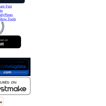
ow.Tools