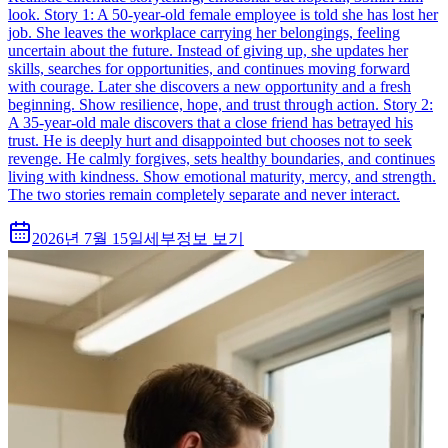
look. Story 1: A 50-year-old female employee is told she has lost her
job. She leaves the workplace carrying her belongings, feeling
uncertain about the future. Instead of giving up, she updates her
skills, searches for opportunities, and continues moving forward
with courage. Later she discovers a new opportunity and a fresh
beginning. Show resilience, hope, and trust through action. Story 2:
A 35-year-old male discovers that a close friend has betrayed his
trust. He is deeply hurt and disappointed but chooses not to seek
revenge. He calmly forgives, sets healthy boundaries, and continues
living with kindness. Show emotional maturity, mercy, and strength.
The two stories remain completely separate and never interact.
2026년 7월 15일
세부정보 보기