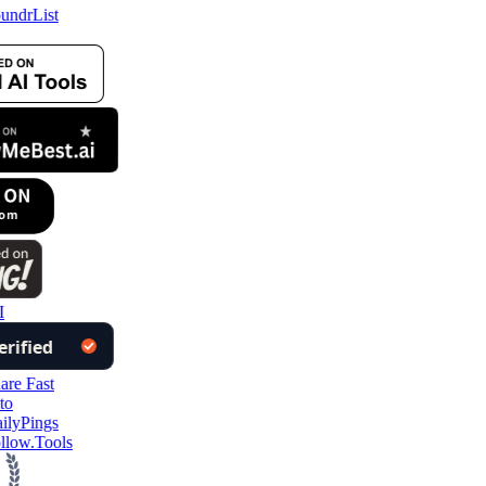
ow.Tools