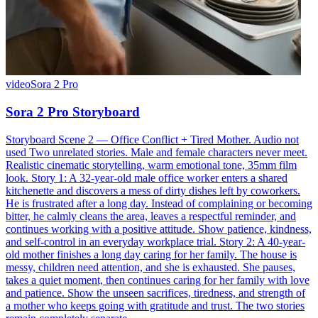
video
Sora 2 Pro
Sora 2 Pro Storyboard
Storyboard Scene 2 — Office Conflict + Tired Mother. Audio not
used Two unrelated stories. Male and female characters never meet.
Realistic cinematic storytelling, warm emotional tone, 35mm film
look. Story 1: A 32-year-old male office worker enters a shared
kitchenette and discovers a mess of dirty dishes left by coworkers.
He is frustrated after a long day. Instead of complaining or becoming
bitter, he calmly cleans the area, leaves a respectful reminder, and
continues working with a positive attitude. Show patience, kindness,
and self-control in an everyday workplace trial. Story 2: A 40-year-
old mother finishes a long day caring for her family. The house is
messy, children need attention, and she is exhausted. She pauses,
takes a quiet moment, then continues caring for her family with love
and patience. Show the unseen sacrifices, tiredness, and strength of
a mother who keeps going with gratitude and trust. The two stories