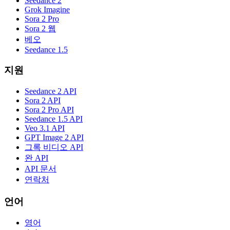
Seedance 2
Grok Imagine
Sora 2 Pro
Sora 2 웹
베오
Seedance 1.5
지원
Seedance 2 API
Sora 2 API
Sora 2 Pro API
Seedance 1.5 API
Veo 3.1 API
GPT Image 2 API
그록 비디오 API
완 API
API 문서
연락처
언어
영어