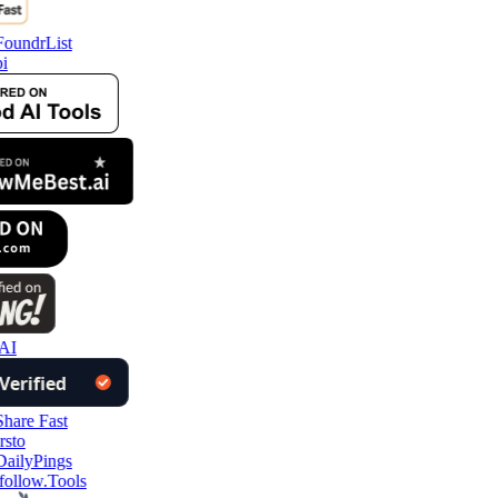
i
AI
follow.Tools