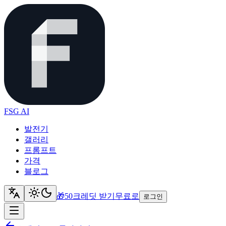
FSG AI
발전기
갤러리
프롬프트
가격
블로그
🎁
50크레딧 받기
무료로
로그인