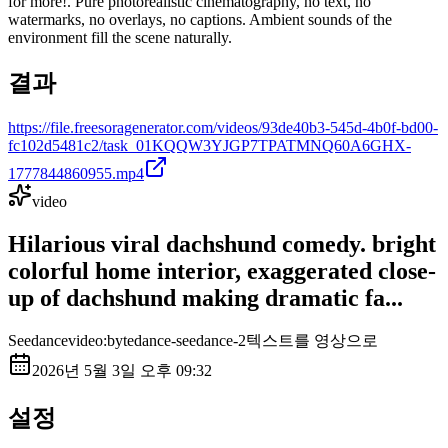
for more!. Pure photorealistic cinematography, no text, no
watermarks, no overlays, no captions. Ambient sounds of the
environment fill the scene naturally.
결과
https://file.freesoragenerator.com/videos/93de40b3-545d-4b0f-bd00-
fc102d5481c2/task_01KQQW3YJGP7TPATMNQ60A6GHX-
1777844860955.mp4
video
Hilarious viral dachshund comedy. bright
colorful home interior, exaggerated close-
up of dachshund making dramatic fa...
Seedance
video:bytedance-seedance-2
텍스트를 영상으로
2026년 5월 3일 오후 09:32
설정