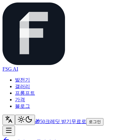
FSG AI
발전기
갤러리
프롬프트
가격
블로그
🎁
50크레딧 받기
무료로
로그인