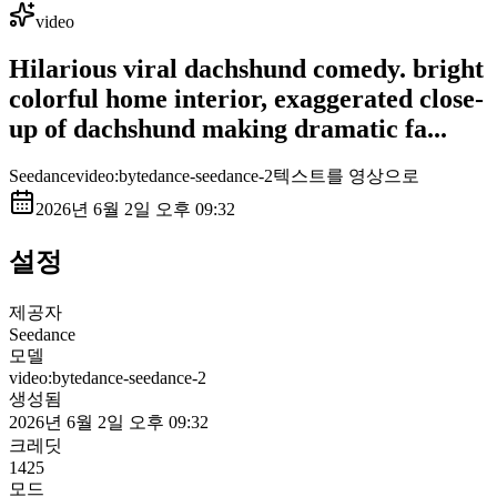
video
Hilarious viral dachshund comedy. bright
colorful home interior, exaggerated close-
up of dachshund making dramatic fa...
Seedance
video:bytedance-seedance-2
텍스트를 영상으로
2026년 6월 2일 오후 09:32
설정
제공자
Seedance
모델
video:bytedance-seedance-2
생성됨
2026년 6월 2일 오후 09:32
크레딧
1425
모드