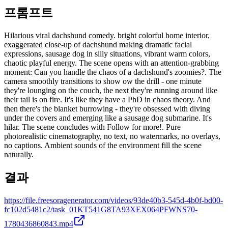
프롬프트
Hilarious viral dachshund comedy. bright colorful home interior,
exaggerated close-up of dachshund making dramatic facial
expressions, sausage dog in silly situations, vibrant warm colors,
chaotic playful energy. The scene opens with an attention-grabbing
moment: Can you handle the chaos of a dachshund's zoomies?. The
camera smoothly transitions to show ow the drill - one minute
they're lounging on the couch, the next they're running around like
their tail is on fire. It's like they have a PhD in chaos theory. And
then there's the blanket burrowing - they're obsessed with diving
under the covers and emerging like a sausage dog submarine. It's
hilar. The scene concludes with Follow for more!. Pure
photorealistic cinematography, no text, no watermarks, no overlays,
no captions. Ambient sounds of the environment fill the scene
naturally.
결과
https://file.freesoragenerator.com/videos/93de40b3-545d-4b0f-bd00-
fc102d5481c2/task_01KT541G8TA93XEX064PFWNS70-
1780436860843.mp4