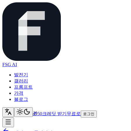
FSG AI
발전기
갤러리
프롬프트
가격
블로그
🎁
50크레딧 받기
무료로
로그인