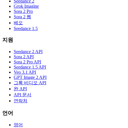
Seedance 2
Grok Imagine
Sora 2 Pro
Sora 2 웹
베오
Seedance 1.5
지원
Seedance 2 API
Sora 2 API
Sora 2 Pro API
Seedance 1.5 API
Veo 3.1 API
GPT Image 2 API
그록 비디오 API
완 API
API 문서
연락처
언어
영어