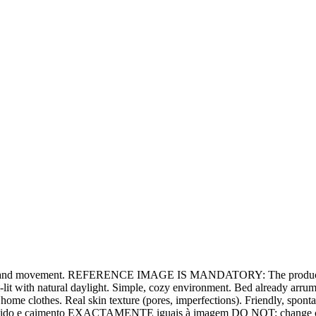
ural hand movement. REFERENCE IMAGE IS MANDATORY: The product (be
t with natural daylight. Simple, cozy environment. Bed already arrumada
home clothes. Real skin texture (pores, imperfections). Friendly, spo
 - tecido e caimento EXACTAMENTE iguais à imagem DO NOT: change colo