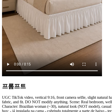
프롬프트
UGC TikTok video, vertical 9:16, front camera selfie, slight nat
fabric, and fit. DO NOT modify anything. Scene: Real bedroom, well-li
Character: Brazilian woman (~30), natural look (NOT model), casual 
box: - já instalada na cama - cobrindo totalmente a parte de baixo