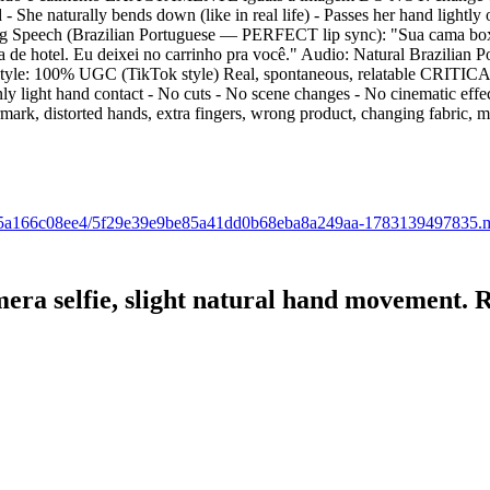
d - She naturally bends down (like in real life) - Passes her hand lightly
ing Speech (Brazilian Portuguese — PERFECT lip sync): "Sua cama box f
a de hotel. Eu deixei no carrinho pra você." Audio: Natural Brazilia
r Style: 100% UGC (TikTok style) Real, spontaneous, relatable CRITI
ly light hand contact - No cuts - No scene changes - No cinematic eff
ermark, distorted hands, extra fingers, wrong product, changing fabric, 
a22-65a166c08ee4/5f29e39e9be85a41dd0b68eba8a249aa-1783139497835.
 camera selfie, slight natural hand mo