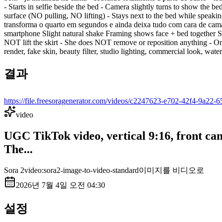
- Starts in selfie beside the bed - Camera slightly turns to show the be
surface (NO pulling, NO lifting) - Stays next to the bed while speak
transforma o quarto em segundos e ainda deixa tudo com cara de cam
smartphone Slight natural shake Framing shows face + bed togethe
NOT lift the skirt - She does NOT remove or reposition anything - On
render, fake skin, beauty filter, studio lighting, commercial look, wat
결과
https://file.freesoragenerator.com/videos/c2247623-e702-42f4-9
video
UGC TikTok video, vertical 9:16, front
The...
Sora 2
video:sora2-image-to-video-standard
이미지를 비디오로
2026년 7월 4일 오전 04:30
설정