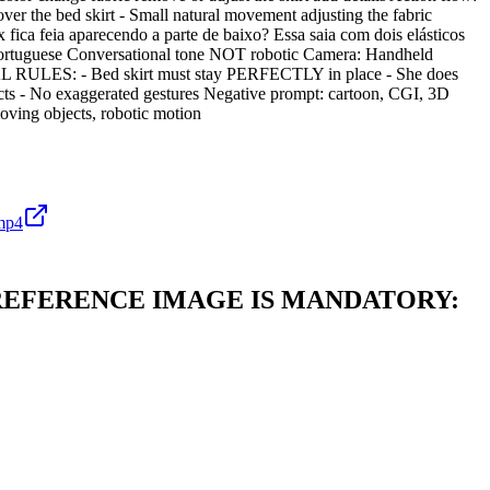
 over the bed skirt - Small natural movement adjusting the fabric
ica feia aparecendo a parte de baixo? Essa saia com dois elásticos
n Portuguese Conversational tone NOT robotic Camera: Handheld
CAL RULES: - Bed skirt must stay PERFECTLY in place - She does
ects - No exaggerated gestures Negative prompt: cartoon, CGI, 3D
moving objects, robotic motion
mp4
vement. REFERENCE IMAGE IS MANDATORY: