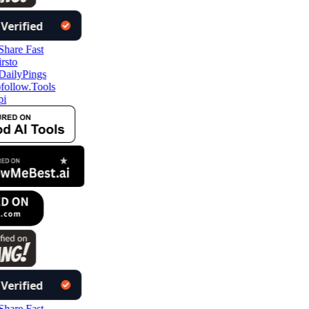
ollow.Tools
i