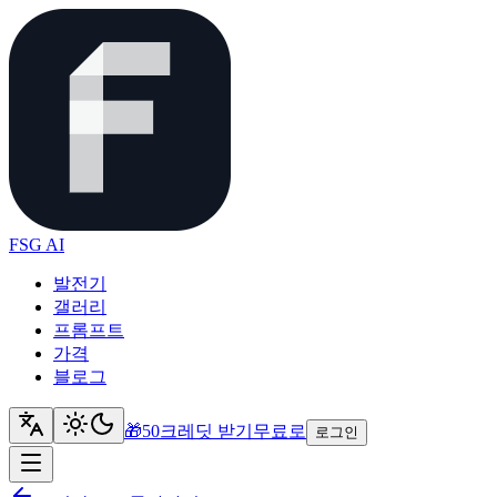
FSG AI
발전기
갤러리
프롬프트
가격
블로그
🎁
50크레딧 받기
무료로
로그인