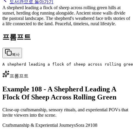
도서관으로 돌아가기
A shepherd leading a flock of sheep across rolling green hills at
sunset, herding dog running alongside. Ancient stone walls divide
the pastoral landscape. The shepherd's weathered face tells stories of
a life connected to the land. Peaceful, timeless, rural lifestyle.
프롬프트
복사
A shepherd leading a flock of sheep across rolling gree
프롬프트
Example 108 - A Shepherd Leading A
Flock Of Sheep Across Rolling Green
Close-up craftsmanship, sensory rituals, and experiential POVs that
invite viewers into the scene.
Craftsmanship & Experiential Journeys
Sora 2
#
108