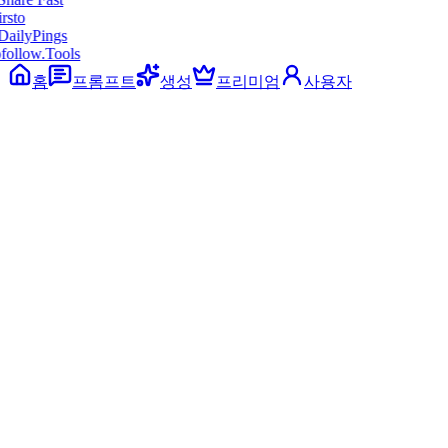
ollow.Tools
홈
프롬프트
생성
프리미엄
사용자