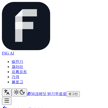
FSG AI
발전기
갤러리
프롬프트
가격
블로그
🎁
50크레딧 받기
무료로
로그인