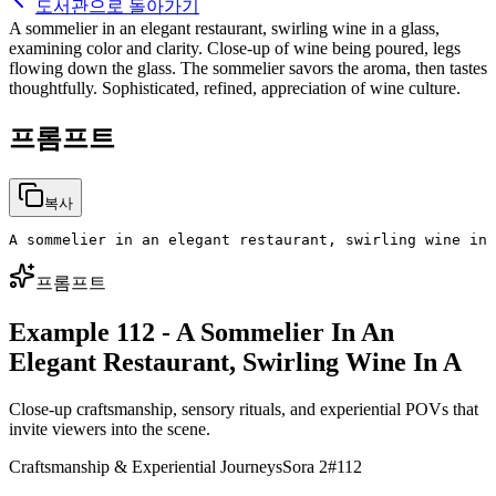
도서관으로 돌아가기
A sommelier in an elegant restaurant, swirling wine in a glass,
examining color and clarity. Close-up of wine being poured, legs
flowing down the glass. The sommelier savors the aroma, then tastes
thoughtfully. Sophisticated, refined, appreciation of wine culture.
프롬프트
복사
A sommelier in an elegant restaurant, swirling wine in 
프롬프트
Example 112 - A Sommelier In An
Elegant Restaurant, Swirling Wine In A
Close-up craftsmanship, sensory rituals, and experiential POVs that
invite viewers into the scene.
Craftsmanship & Experiential Journeys
Sora 2
#
112