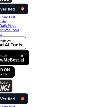
ollow.Tools
i