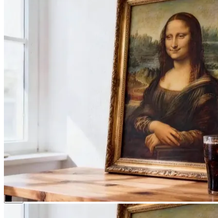
FSG AI
Generator
Galleri
Forespørsler
Prissetting
Blogg
🎁
Få 50 studiepoeng
gratis
Logg på