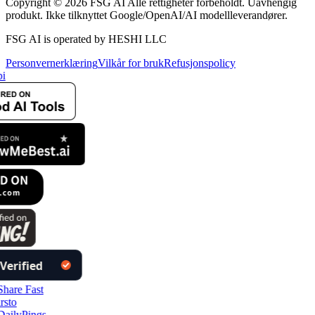
Copyright © 2026 FSG AI Alle rettigheter forbeholdt. Uavhengig
produkt. Ikke tilknyttet Google/OpenAI/AI modellleverandører.
FSG AI is operated by HESHI LLC
Personvernerklæring
Vilkår for bruk
Refusjonspolicy
i