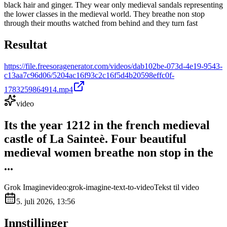
black hair and ginger. They wear only medieval sandals representing
the lower classes in the medieval world. They breathe non stop
through their mouths watched from behind and they turn fast
Resultat
https://file.freesoragenerator.com/videos/dab102be-073d-4e19-9543-
c13aa7c96d06/5204ac16f93c2c16f5d4b20598effc0f-
1783259864914.mp4
video
Its the year 1212 in the french medieval
castle of La Sainteè. Four beautiful
medieval women breathe non stop in the
...
Grok Imagine
video:grok-imagine-text-to-video
Tekst til video
5. juli 2026, 13:56
Innstillinger