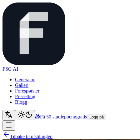
FSG AI
Generator
Galleri
Forespørsler
Prissetting
Blogg
🎁
Få 50 studiepoeng
gratis
Logg på
Tilbake til utstillingen