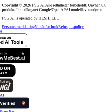
Copyright © 2026 FSG AI Alle rettigheter forbeholdt. Uavhengig
produkt. Ikke tilknyttet Google/OpenAI/AI modellleverandører.
FSG AI is operated by HESHI LLC
Personvernerklæring
Vilkår for bruk
Refusjonspolicy
i
AI