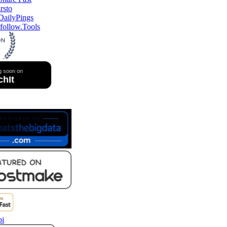
ollow.Tools
i