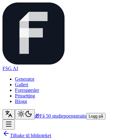
FSG AI
Generator
Galleri
Forespørsler
Prissetting
Blogg
🎁
Få 50 studiepoeng
gratis
Logg på
Tilbake til biblioteket