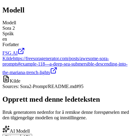
Modell
Modell
Sora 2
Språk
en
Forfatter
FSG AI
Kilde
https://freesoragenerator.com/posts/awesome-sora-
prompts#example-118---a-deep-sea-submersible-descending-into-
the-mariana-trench-lights
Kilde
Sources: Sora2-Prompt/README.md#95
Opprett med denne ledeteksten
Bruk generatoren nedenfor for å remikse denne forespørselen med
den tilgjengelige modellen og innstillingene.
AI Modell