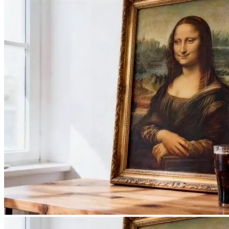
FSG AI
Generatora
Galeria
Podpowiedzi
Ceny
Blog
🎁
Zdobądź 50 kredytów
za darmo
Zaloguj się