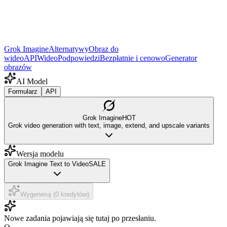
Grok Imagine
Alternatywy
Obraz do
wideo
API
Wideo
Podpowiedzi
Bezpłatnie i cenowo
Generator
obrazów
AI Model
Formularz
API
Grok Imagine
HOT
Grok video generation with text, image, extend, and upscale variants
Wersja modelu
Grok Imagine Text to Video
SALE
Wygeneruj (0 kredytów)
Nowe zadania pojawiają się tutaj po przesłaniu.