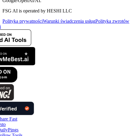
Google/OpenAI/AI.
FSG AI is operated by HESHI LLC
Polityka prywatności
Warunki świadczenia usług
Polityka zwrotów
ollow.Tools