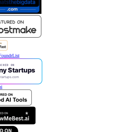
CHED ON
ny Startups
startups.com
i