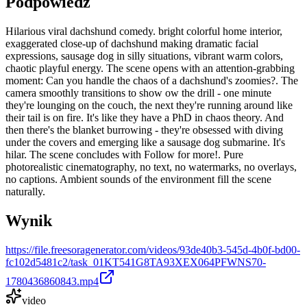
Podpowiedź
Hilarious viral dachshund comedy. bright colorful home interior,
exaggerated close-up of dachshund making dramatic facial
expressions, sausage dog in silly situations, vibrant warm colors,
chaotic playful energy. The scene opens with an attention-grabbing
moment: Can you handle the chaos of a dachshund's zoomies?. The
camera smoothly transitions to show ow the drill - one minute
they're lounging on the couch, the next they're running around like
their tail is on fire. It's like they have a PhD in chaos theory. And
then there's the blanket burrowing - they're obsessed with diving
under the covers and emerging like a sausage dog submarine. It's
hilar. The scene concludes with Follow for more!. Pure
photorealistic cinematography, no text, no watermarks, no overlays,
no captions. Ambient sounds of the environment fill the scene
naturally.
Wynik
https://file.freesoragenerator.com/videos/93de40b3-545d-4b0f-bd00-
fc102d5481c2/task_01KT541G8TA93XEX064PFWNS70-
1780436860843.mp4
video