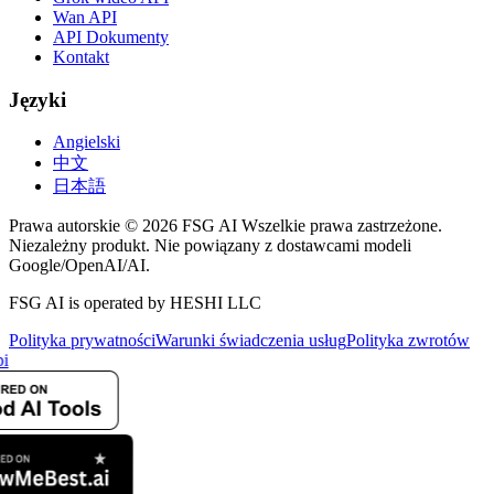
Wan API
API Dokumenty
Kontakt
Języki
Angielski
中文
日本語
Prawa autorskie © 2026 FSG AI Wszelkie prawa zastrzeżone.
Niezależny produkt. Nie powiązany z dostawcami modeli
Google/OpenAI/AI.
FSG AI is operated by HESHI LLC
Polityka prywatności
Warunki świadczenia usług
Polityka zwrotów
i