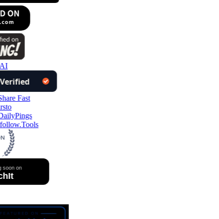
AI
ollow.Tools