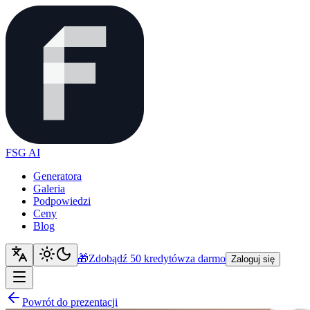
FSG AI
Generatora
Galeria
Podpowiedzi
Ceny
Blog
🎁
Zdobądź 50 kredytów
za darmo
Zaloguj się
Powrót do prezentacji