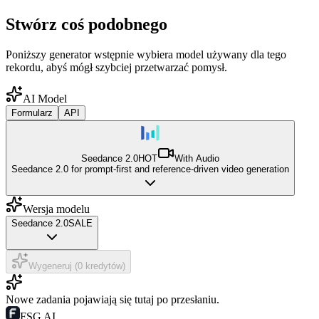
Stwórz coś podobnego
Poniższy generator wstępnie wybiera model używany dla tego
rekordu, abyś mógł szybciej przetwarzać pomysł.
AI Model
Formularz
API
Seedance 2.0
HOT
With Audio
Seedance 2.0 for prompt-first and reference-driven video generation
Wersja modelu
Seedance 2.0
SALE
Wygeneruj (0 kredytów)
Nowe zadania pojawiają się tutaj po przesłaniu.
FSG AI