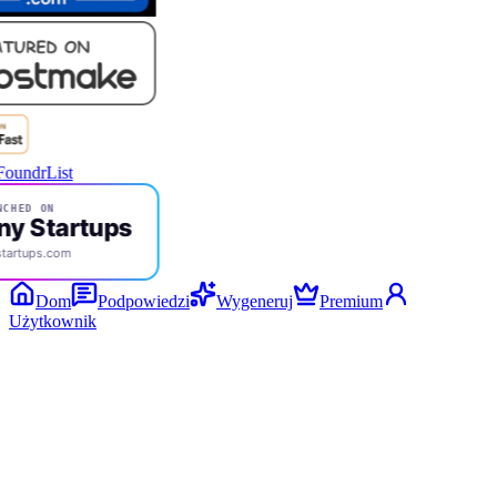
CHED ON
ny Startups
startups.com
Dom
Podpowiedzi
Wygeneruj
Premium
Użytkownik