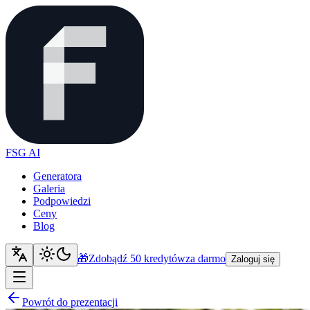
FSG AI
Generatora
Galeria
Podpowiedzi
Ceny
Blog
🎁
Zdobądź 50 kredytów
za darmo
Zaloguj się
Powrót do prezentacji