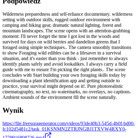
Podpowiedź
Wilderness preparedness and self-reliance documentary. wilderness
setting with outdoor skills, rugged outdoor environment with
camping and hiking gear, dramatic natural lighting, forest and
mountain landscapes. The scene opens with an attention-grabbing
moment: I'll never forget the time I got lost in the woods and
survived for days on wild berries and dandelion greens that I
foraged using simple techniques.. The camera smoothly transitions
to show Foraging wild edibles can be a lifesaver in a survival
situation, and it's easier than you think - just remember to always
identify plants safely and avoid lookalikes. I always carry a field
guide with me to ensure I'm picking the right plants.. The scene
concludes with Start building your own foraging skills today by
downloading a plant identification app and getting outside to
practice, your survival might depend on it!. Pure photorealistic
cinematography, no text, no watermarks, no overlays, no captions.
Ambient sounds of the environment fill the scene naturally.
Wynik
https://file.freesoragenerator.com/videos/93de40b3-545d-4b0f-bd00-
fc102d5481c2/task_01KSNMN2ZTRJNGBJ1TXVW4RXY0-
1779916808726.mp4