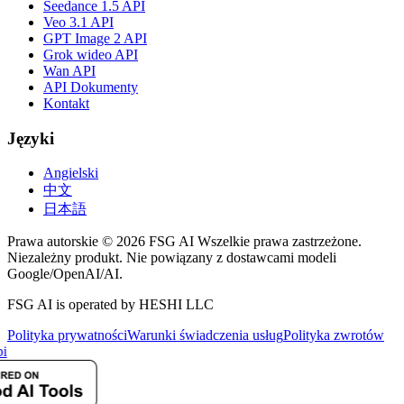
Seedance 1.5 API
Veo 3.1 API
GPT Image 2 API
Grok wideo API
Wan API
API Dokumenty
Kontakt
Języki
Angielski
中文
日本語
Prawa autorskie © 2026 FSG AI Wszelkie prawa zastrzeżone.
Niezależny produkt. Nie powiązany z dostawcami modeli
Google/OpenAI/AI.
FSG AI is operated by HESHI LLC
Polityka prywatności
Warunki świadczenia usług
Polityka zwrotów
i