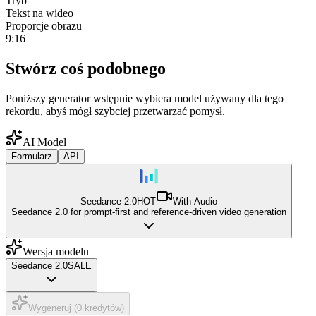
Tryb
Tekst na wideo
Proporcje obrazu
9:16
Stwórz coś podobnego
Poniższy generator wstępnie wybiera model używany dla tego
rekordu, abyś mógł szybciej przetwarzać pomysł.
AI Model
Formularz
API
Seedance 2.0
HOT
With Audio
Seedance 2.0 for prompt-first and reference-driven video generation
Wersja modelu
Seedance 2.0
SALE
Wygeneruj (0 kredytów)