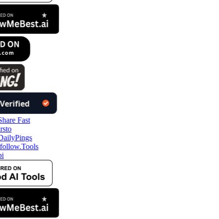
ollow.Tools
i