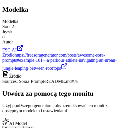
Modelka
Modelka
Sora 2
Język
en
Autor
FSG AI
Źródło
https://freesoragenerator.com/posts/awesome-sora-
prompts#example-101---a-parkour-athlete-navigating-an-urban-
jungle-leaping-between-rooftops
Źródło
Sources: Sora2-Prompt/README.md#78
Utwórz za pomocą tego monitu
Użyj poniższego generatora, aby zremiksować ten monit z
dostępnym modelem i ustawieniami.
AI Model