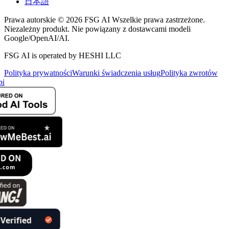
日本語
Prawa autorskie © 2026 FSG AI Wszelkie prawa zastrzeżone.
Niezależny produkt. Nie powiązany z dostawcami modeli
Google/OpenAI/AI.
FSG AI is operated by HESHI LLC
Polityka prywatności
Warunki świadczenia usług
Polityka zwrotów
i