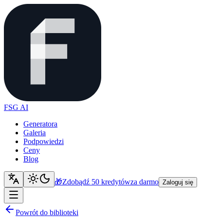
FSG AI
Generatora
Galeria
Podpowiedzi
Ceny
Blog
🎁
Zdobądź 50 kredytów
za darmo
Zaloguj się
Powrót do biblioteki