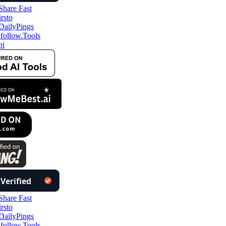
ollow.Tools
i
ollow.Tools