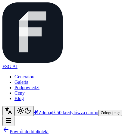
FSG AI
Generatora
Galeria
Podpowiedzi
Ceny
Blog
🎁
Zdobądź 50 kredytów
za darmo
Zaloguj się
Powrót do biblioteki