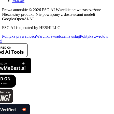
日本語
Prawa autorskie © 2026 FSG AI Wszelkie prawa zastrzeżone.
Niezależny produkt. Nie powiązany z dostawcami modeli
Google/OpenAI/AI.
FSG AI is operated by HESHI LLC
Polityka prywatności
Warunki świadczenia usług
Polityka zwrotów
i