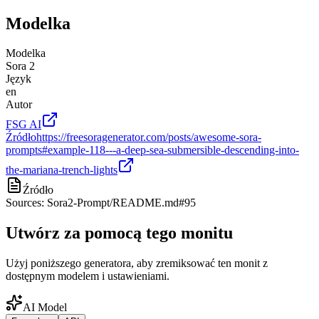
Modelka
Modelka
Sora 2
Język
en
Autor
FSG AI
Źródło
https://freesoragenerator.com/posts/awesome-sora-
prompts#example-118---a-deep-sea-submersible-descending-into-
the-mariana-trench-lights
Źródło
Sources: Sora2-Prompt/README.md#95
Utwórz za pomocą tego monitu
Użyj poniższego generatora, aby zremiksować ten monit z
dostępnym modelem i ustawieniami.
AI Model