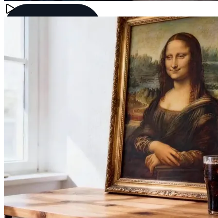
FSG AI
เครื่องกำเนิดไฟฟ้า
แกลเลอรี่
แจ้ง
ราคา
บล็อก
🎁
รับ 50 เครดิต
ฟรี
เข้าสู่ระบบ