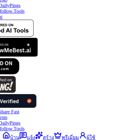
follow.Tools
i
follow.Tools
บ้าน
แจ้ง
สร้าง
พรีเมี่ยม
ผู้ใช้