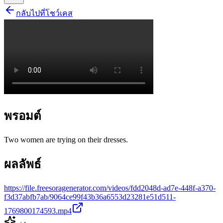
กลับไปที่โชว์เคส
พรอมต์
Two women are trying on their dresses.
ผลลัพธ์
https://file.freesoragenerator.com/videos/fdd2048d-ad7e-448f-a370-
f3d37abfb7ab/9064ce99f43b36a6553d23281e51d511-
1769800174593.mp4