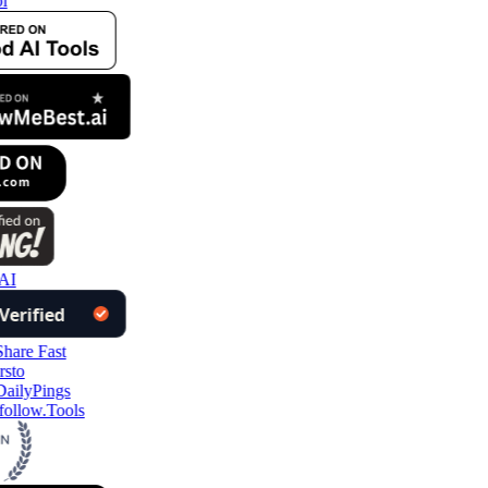
i
AI
follow.Tools