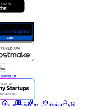
CHED ON
ny Startups
startups.com
บ้าน
แจ้ง
สร้าง
พรีเมี่ยม
ผู้ใช้