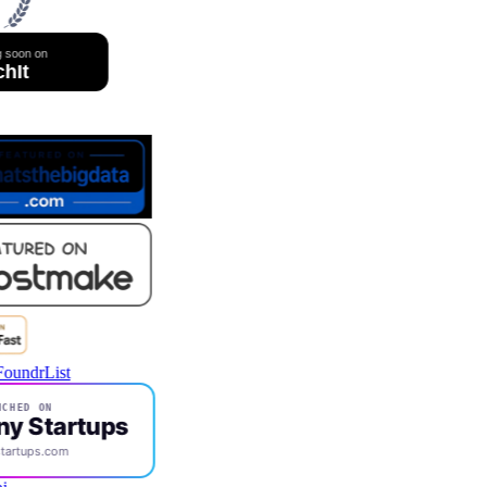
CHED ON
ny Startups
startups.com