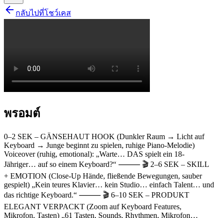
กลับไปที่โชว์เคส
พรอมต์
0–2 SEK – GÄNSEHAUT HOOK (Dunkler Raum → Licht auf
Keyboard → Junge beginnt zu spielen, ruhige Piano-Melodie)
Voiceover (ruhig, emotional): „Warte… DAS spielt ein 18-
Jähriger… auf so einem Keyboard?“ ⸻ 🎬 2–6 SEK – SKILL
+ EMOTION (Close-Up Hände, fließende Bewegungen, sauber
gespielt) „Kein teures Klavier… kein Studio… einfach Talent… und
das richtige Keyboard.“ ⸻ 🎬 6–10 SEK – PRODUKT
ELEGANT VERPACKT (Zoom auf Keyboard Features,
Mikrofon, Tasten) „61 Tasten, Sounds, Rhythmen, Mikrofon…