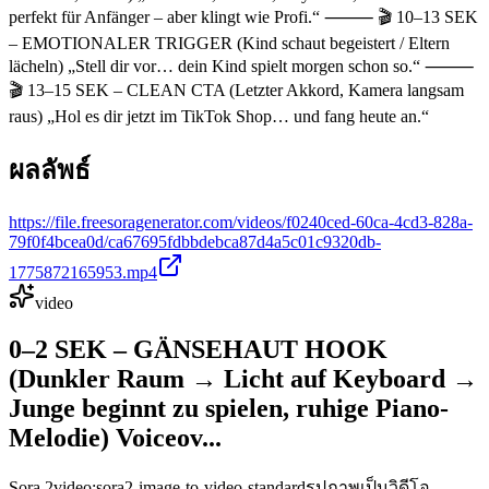
perfekt für Anfänger – aber klingt wie Profi.“ ⸻ 🎬 10–13 SEK
– EMOTIONALER TRIGGER (Kind schaut begeistert / Eltern
lächeln) „Stell dir vor… dein Kind spielt morgen schon so.“ ⸻
🎬 13–15 SEK – CLEAN CTA (Letzter Akkord, Kamera langsam
raus) „Hol es dir jetzt im TikTok Shop… und fang heute an.“
ผลลัพธ์
https://file.freesoragenerator.com/videos/f0240ced-60ca-4cd3-828a-
79f0f4bcea0d/ca67695fdbbdebca87d4a5c01c9320db-
1775872165953.mp4
video
0–2 SEK – GÄNSEHAUT HOOK
(Dunkler Raum → Licht auf Keyboard →
Junge beginnt zu spielen, ruhige Piano-
Melodie) Voiceov...
Sora 2
video:sora2-image-to-video-standard
รูปภาพเป็นวิดีโอ