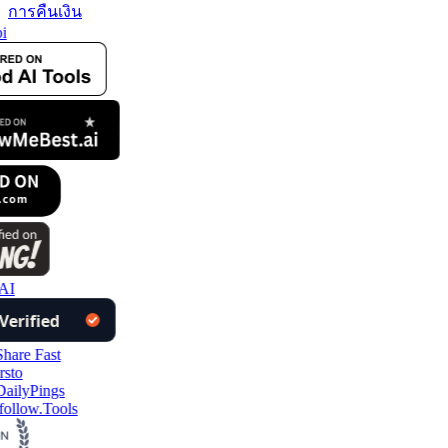
การคืนเงิน
i
AI
follow.Tools