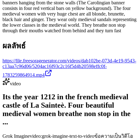
banners hanging from the stone walls (The Carolingian banner
consists in four red vertical bars on yellow background). The four
medieval women with very huge chest are all blonde, brunette,
black hair and ginger. They wear only medieval sandals representing
the lower classes in the medieval world. They breathe non stop
through their mouths watched from behind and they turn fast
ผลลัพธ์
https://file.freesoragenerator.com/videos/dab102be-073d-4e19-9543-
c13aa7c96d06/5204ac16f93c2c16f5d4b20598effc0f-
1783259864914.mp4
video
Its the year 1212 in the french medieval
castle of La Sainteè. Four beautiful
medieval women breathe non stop in the
...
Grok Imagine
video:grok-imagine-text-to-video
ข้อความเป็นวิดีโอ