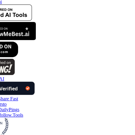
I
ollow.Tools