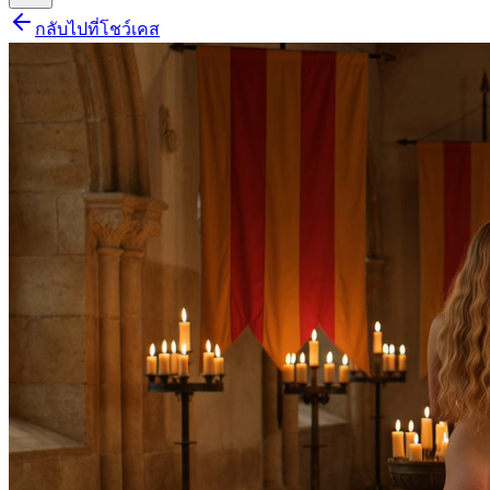
กลับไปที่โชว์เคส