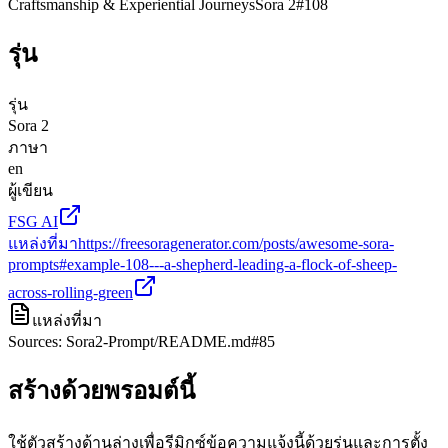
Craftsmanship & Experiential Journeys
Sora 2
#
108
รุ่น
รุ่น
Sora 2
ภาษา
en
ผู้เขียน
FSG AI
แหล่งที่มา
https://freesoragenerator.com/posts/awesome-sora-
prompts#example-108---a-shepherd-leading-a-flock-of-sheep-
across-rolling-green
แหล่งที่มา
Sources: Sora2-Prompt/README.md#85
สร้างด้วยพรอมต์นี้
ใช้ตัวสร้างด้านล่างเพื่อรีมิกซ์ข้อความแจ้งนี้ด้วยรุ่นและการตั้ง