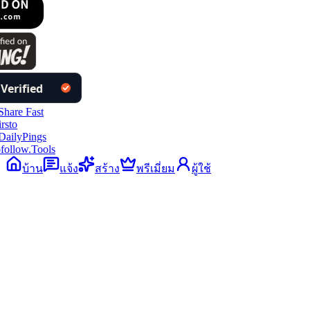
ollow.Tools
บ้าน
แจ้ง
สร้าง
พรีเมี่ยม
ผู้ใช้