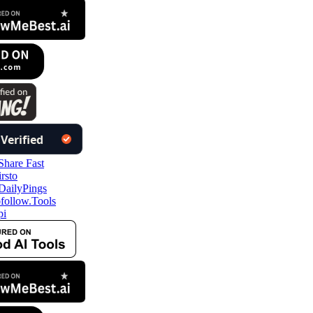
ollow.Tools
i