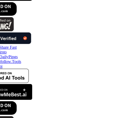
follow.Tools
pi