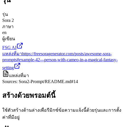
รุ่น
Sora 2
ภาษา
en
ผู้เขียน
FSG AI
แหล่งที่มา
https://freesoragenerator.com/posts/awesome-sora-
prompts#example-42---person-with-cameo-in-a-magical-fantasy-
setting
แหล่งที่มา
Sources: Sora2-Prompt/README.md#14
สร้างด้วยพรอมต์นี้
ใช้ตัวสร้างด้านล่างเพื่อรีมิกซ์ข้อความแจ้งนี้ด้วยรุ่นและการตั้ง
ค่าที่มีอยู่