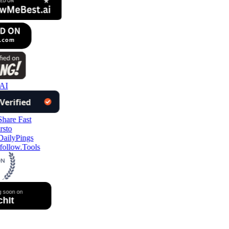
AI
ollow.Tools