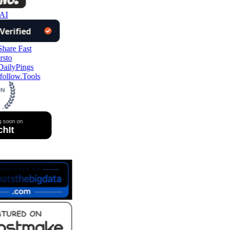
AI
ollow.Tools