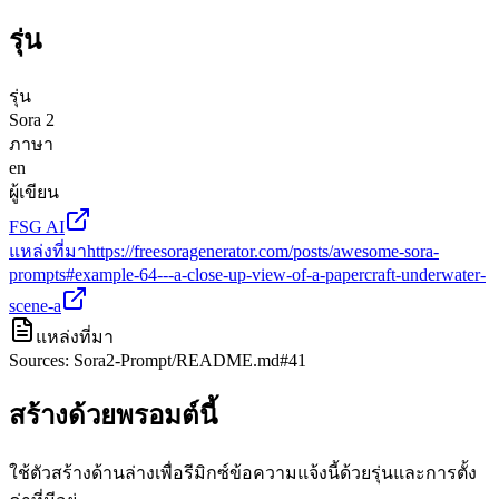
รุ่น
รุ่น
Sora 2
ภาษา
en
ผู้เขียน
FSG AI
แหล่งที่มา
https://freesoragenerator.com/posts/awesome-sora-
prompts#example-64---a-close-up-view-of-a-papercraft-underwater-
scene-a
แหล่งที่มา
Sources: Sora2-Prompt/README.md#41
สร้างด้วยพรอมต์นี้
ใช้ตัวสร้างด้านล่างเพื่อรีมิกซ์ข้อความแจ้งนี้ด้วยรุ่นและการตั้ง