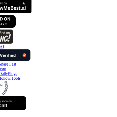
AI
ollow.Tools