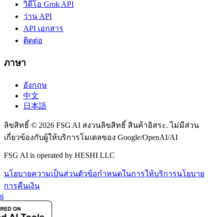
วิดีโอ Grok API
ว่าน API
API เอกสาร
ติดต่อ
ภาษา
อังกฤษ
中文
日本語
ลิขสิทธิ์ © 2026 FSG AI สงวนลิขสิทธิ์ สินค้าอิสระ. ไม่มีส่วน
เกี่ยวข้องกับผู้ให้บริการโมเดลของ Google/OpenAI/AI
FSG AI is operated by HESHI LLC
นโยบายความเป็นส่วนตัว
ข้อกำหนดในการให้บริการ
นโยบาย
การคืนเงิน
i