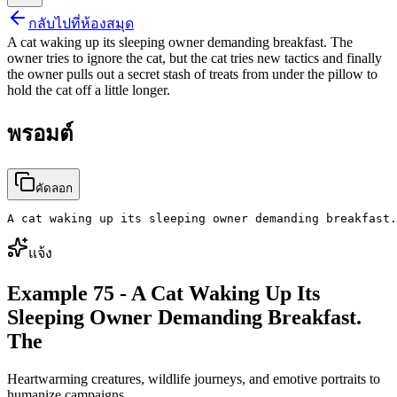
กลับไปที่ห้องสมุด
A cat waking up its sleeping owner demanding breakfast. The
owner tries to ignore the cat, but the cat tries new tactics and finally
the owner pulls out a secret stash of treats from under the pillow to
hold the cat off a little longer.
พรอมต์
คัดลอก
A cat waking up its sleeping owner demanding breakfast.
แจ้ง
Example 75 - A Cat Waking Up Its
Sleeping Owner Demanding Breakfast.
The
Heartwarming creatures, wildlife journeys, and emotive portraits to
humanize campaigns.