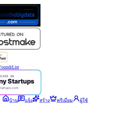
CHED ON
ny Startups
tartups.com
บ้าน
แจ้ง
สร้าง
พรีเมี่ยม
ผู้ใช้