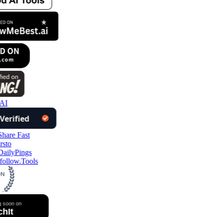
AI
ollow.Tools