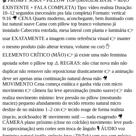
🎬 PROMPT SORA – PILLOW TOP (IMAGEM BASE + MÃO
EXISTENTE + FALA COMPLETA) Tipo: vídeo realista Duração:
10–12 segundos (necessário pra fala completa) Formato: vertical
9:16 🎥 CENA Quarto moderno, aconchegante, bem iluminado com
luz natural suave Cama com pillow top branco volumoso já
instalado Cabeceira estofada, mesa lateral com planta e luminária 👉
usar EXATAMENTE a imagem como referência visual 👉 manter
o mesmo produto (não alterar textura, volume ou cor) ✋
ELEMENTO CRÍTICO (MÃO) 👉 já existe uma mão feminina
apoiada sobre o pillow top ⚠️ REGRAS: não criar nova mão não
duplicar não remover não reposicionar drasticamente 👉 a animação
deve ser apenas uma continuação natural dessa mão 🎥
MOVIMENTO Cena começa estática e ganha vida com micro
movimento 👉 câmera faz leve aproximação (muito suave) 👉 mão
realiza movimento mínimo: leve pressão no pillow (mostrando
maciez) pequeno afundamento do tecido retorno natural micro
deslize de no máximo 1–2 cm 👉 tecido reage de forma realista
(macio, acolchoado) 🚨 movimento sutil — nada exagerado 🎥
CÂMERA plano próximo (close no colchão) movimento: leve push-
in (aproximação) sem cortes sem troca de ângulo 🎙️ ÁUDIO voz
feminina natural (estilo anúncio leve / TikTok) sem eco sem música