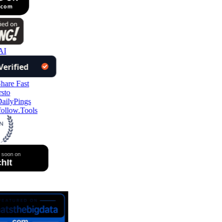
I
ollow.Tools