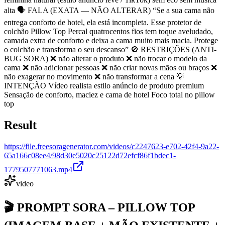
alta 🗣️ FALA (EXATA — NÃO ALTERAR) “Se a sua cama não
entrega conforto de hotel, ela está incompleta. Esse protetor de
colchão Pillow Top Percal quatrocentos fios tem toque aveludado,
camada extra de conforto e deixa a cama muito mais macia. Protege
o colchão e transforma o seu descanso” 🚫 RESTRIÇÕES (ANTI-
BUG SORA) ❌ não alterar o produto ❌ não trocar o modelo da
cama ❌ não adicionar pessoas ❌ não criar novas mãos ou braços ❌
não exagerar no movimento ❌ não transformar a cena 💡
INTENÇÃO Vídeo realista estilo anúncio de produto premium
Sensação de conforto, maciez e cama de hotel Foco total no pillow
top
Result
https://file.freesoragenerator.com/videos/c2247623-e702-42f4-9a22-
65a166c08ee4/98d30e5020c25122d72efcf86f1bdec1-
1779507771063.mp4
video
🎬 PROMPT SORA – PILLOW TOP