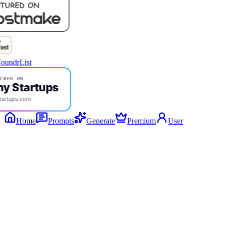
CHED ON
ny Startups
tartups.com
Home
Prompts
Generate
Premium
User