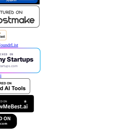
CHED ON
ny Startups
tartups.com