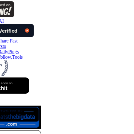
I
ollow.Tools