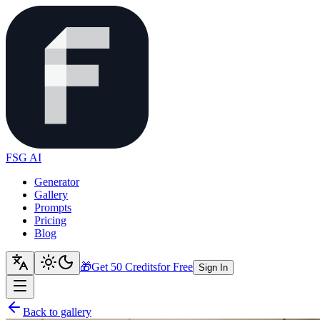
FSG AI
Generator
Gallery
Prompts
Pricing
Blog
🎁
Get 50 Credits
for Free
Sign In
Back to gallery