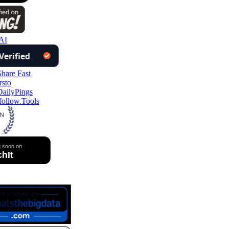
AI
ollow.Tools