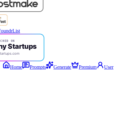
CHED ON
ny Startups
tartups.com
Home
Prompts
Generate
Premium
User