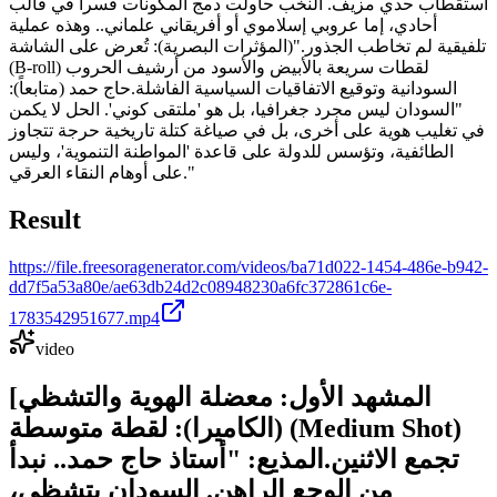
استقطاب حدي مزيف. النخب حاولت دمج المكونات قسراً في قالب
أحادي، إما عروبي إسلاموي أو أفريقاني علماني.. وهذه عملية
تلفيقية لم تخاطب الجذور." ​(المؤثرات البصرية): تُعرض على الشاشة
(B-roll) لقطات سريعة بالأبيض والأسود من أرشيف الحروب
السودانية وتوقيع الاتفاقيات السياسية الفاشلة. ​حاج حمد (متابعاً):
"السودان ليس مجرد جغرافيا، بل هو 'ملتقى كوني'. الحل لا يكمن
في تغليب هوية على أخرى، بل في صياغة كتلة تاريخية حرجة تتجاوز
الطائفية، وتؤسس للدولة على قاعدة 'المواطنة التنموية'، وليس
على أوهام النقاء العرقي."
Result
https://file.freesoragenerator.com/videos/ba71d022-1454-486e-b942-
dd7f5a53a80e/ae63db24d2c08948230a6fc372861c6e-
1783542951677.mp4
video
المشهد الأول: معضلة الهوية والتشظي] ​
(الكاميرا): لقطة متوسطة (Medium Shot)
تجمع الاثنين. ​المذيع: "أستاذ حاج حمد.. نبدأ
من الوجع الراهن. السودان يتشظى،