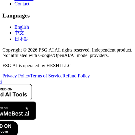
Contact
Languages
English
中文
日本語
Copyright © 2026 FSG AI All rights reserved. Independent product.
Not affiliated with Google/OpenAI/AI model providers.
FSG AI is operated by HESHI LLC
Privacy Policy
Terms of Service
Refund Policy
i