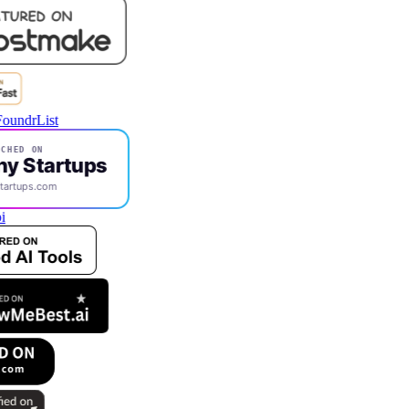
CHED ON
ny Startups
tartups.com
i