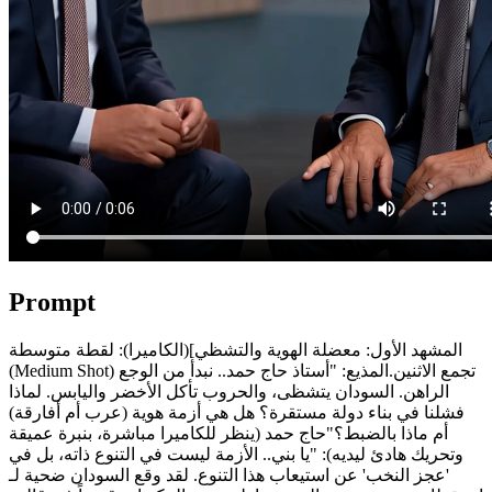
Prompt
المشهد الأول: معضلة الهوية والتشظي] ​(الكاميرا): لقطة متوسطة
(Medium Shot) تجمع الاثنين. ​المذيع: "أستاذ حاج حمد.. نبدأ من الوجع
الراهن. السودان يتشظى، والحروب تأكل الأخضر واليابس. لماذا
فشلنا في بناء دولة مستقرة؟ هل هي أزمة هوية (عرب أم أفارقة)
أم ماذا بالضبط؟" ​حاج حمد (ينظر للكاميرا مباشرة، بنبرة عميقة
وتحريك هادئ ليديه): "يا بني.. الأزمة ليست في التنوع ذاته، بل في
'عجز النخب' عن استيعاب هذا التنوع. لقد وقع السودان ضحية لـ