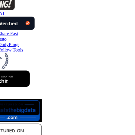
AI
ollow.Tools