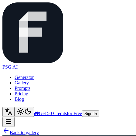
FSG AI
Generator
Gallery
Prompts
Pricing
Blog
🎁
Get 50 Credits
for Free
Sign In
Back to gallery