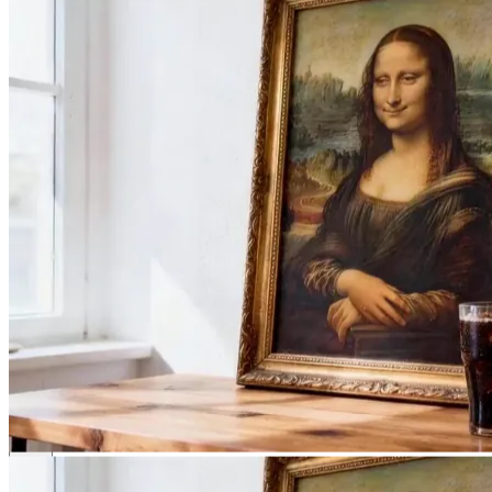
FSG AI
Генератор
Галерея
Подсказки
Цены
Блог
🎁
Получите 50 кредитов
бесплатно
Войти