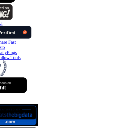
I
llow.Tools