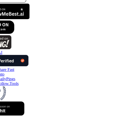
I
llow.Tools