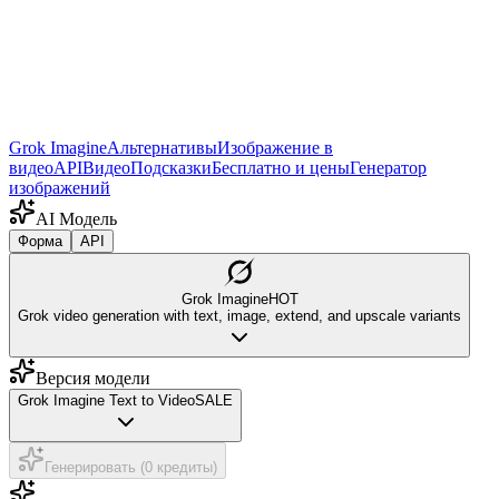
Grok Imagine
Альтернативы
Изображение в
видео
API
Видео
Подсказки
Бесплатно и цены
Генератор
изображений
AI Модель
Форма
API
Grok Imagine
HOT
Grok video generation with text, image, extend, and upscale variants
Версия модели
Grok Imagine Text to Video
SALE
Генерировать (0 кредиты)