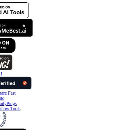
I
llow.Tools