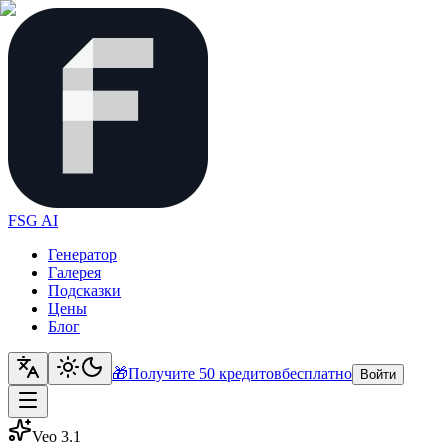
FSG AI
Генератор
Галерея
Подсказки
Цены
Блог
🎁
Получите 50 кредитов
бесплатно
Войти
Veo 3.1