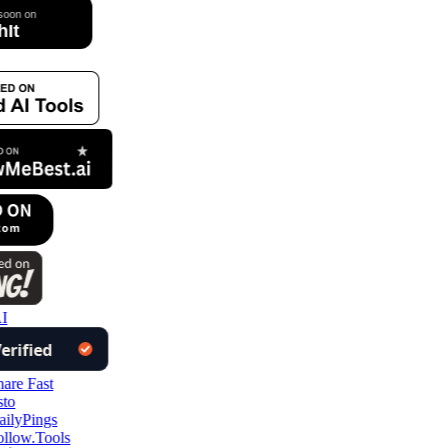
I
llow.Tools