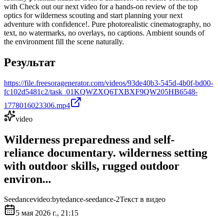
with Check out our next video for a hands-on review of the top
optics for wilderness scouting and start planning your next
adventure with confidence!. Pure photorealistic cinematography, no
text, no watermarks, no overlays, no captions. Ambient sounds of
the environment fill the scene naturally.
Результат
https://file.freesoragenerator.com/videos/93de40b3-545d-4b0f-bd00-
fc102d5481c2/task_01KQWZXQ6TXBXF9QW205HB6548-
1778016023306.mp4
video
Wilderness preparedness and self-
reliance documentary. wilderness setting
with outdoor skills, rugged outdoor
environ...
Seedance
video:bytedance-seedance-2
Текст в видео
5 мая 2026 г., 21:15