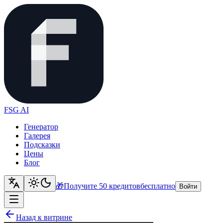
FSG AI
Генератор
Галерея
Подсказки
Цены
Блог
🎁
Получите 50 кредитов
бесплатно
Войти
Назад к витрине