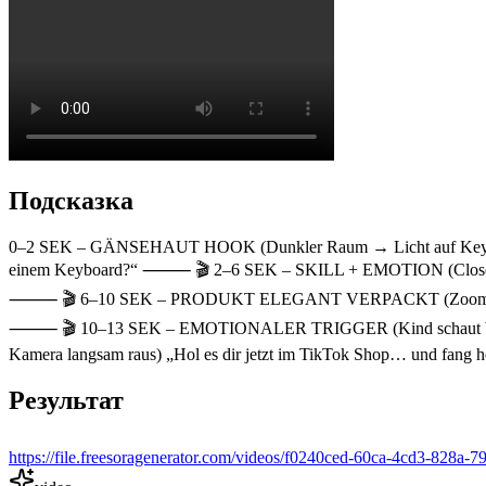
Подсказка
0–2 SEK – GÄNSEHAUT HOOK (Dunkler Raum → Licht auf Keyboard → 
einem Keyboard?“ ⸻ 🎬 2–6 SEK – SKILL + EMOTION (Close-Up Hän
⸻ 🎬 6–10 SEK – PRODUKT ELEGANT VERPACKT (Zoom auf Keyboard
⸻ 🎬 10–13 SEK – EMOTIONALER TRIGGER (Kind schaut begeister
Kamera langsam raus) „Hol es dir jetzt im TikTok Shop… und fang h
Результат
https://file.freesoragenerator.com/videos/f0240ced-60ca-4cd3-8