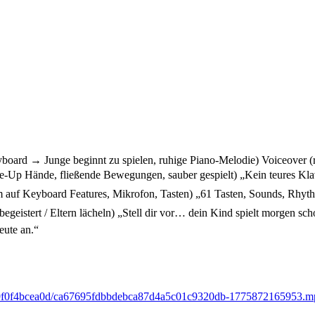
Junge beginnt zu spielen, ruhige Piano-Melodie) Voiceover (ruhi
de, fließende Bewegungen, sauber gespielt) „Kein teures Klavie
 Features, Mikrofon, Tasten) „61 Tasten, Sounds, Rhythmen, M
t / Eltern lächeln) „Stell dir vor… dein Kind spielt morgen 
eute an.“
28a-79f0f4bcea0d/ca67695fdbbdebca87d4a5c01c9320db-1775872165953.