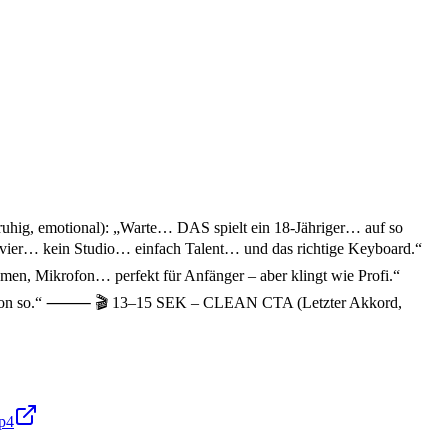
g, emotional): „Warte… DAS spielt ein 18-Jähriger… auf so
r… kein Studio… einfach Talent… und das richtige Keyboard.“
ikrofon… perfekt für Anfänger – aber klingt wie Profi.“
schon so.“ ⸻ 🎬 13–15 SEK – CLEAN CTA (Letzter Akkord,
mp4