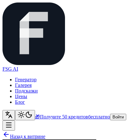
FSG AI
Генератор
Галерея
Подсказки
Цены
Блог
🎁
Получите 50 кредитов
бесплатно
Войти
Назад к витрине